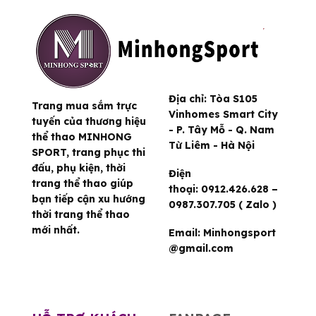
Địa chỉ:
Tòa S105
Trang mua sắm trực
Vinhomes Smart City
tuyến của thương hiệu
- P. Tây Mỗ - Q. Nam
thể thao MINHONG
Từ Liêm - Hà Nội
SPORT, trang phục thi
đấu, phụ kiện, thời
Điện
trang thể thao giúp
thoại:
0912.426.628 –
bạn tiếp cận xu hướng
0987.307.705 ( Zalo )
thời trang thể thao
mới nhất.
Email:
Minhongsport
@gmail.com