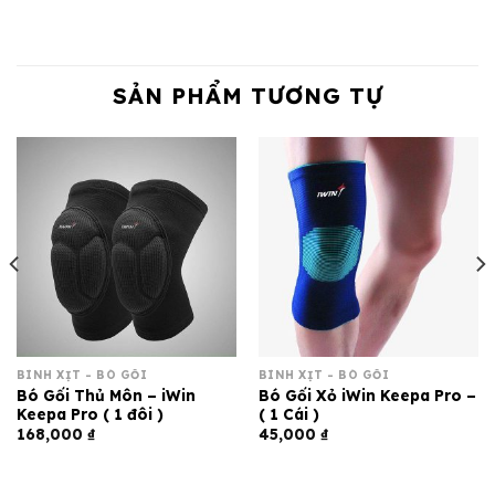
SẢN PHẨM TƯƠNG TỰ
BÌNH XỊT - BÓ GỐI
BÌNH XỊT - BÓ GỐI
Bó Gối Thủ Môn – iWin
Bó Gối Xỏ iWin Keepa Pro –
Keepa Pro ( 1 đôi )
( 1 Cái )
168,000
₫
45,000
₫