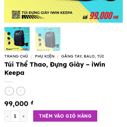
TRANG CHỦ
/
PHỤ KIỆN
/
GĂNG TAY, BALO, TÚI
Túi Thể Thao, Đựng Giày – iWin
Keepa
99,000
₫
Túi Thể Thao, Đựng Giày – iWin Keepa số lượng
THÊM VÀO GIỎ HÀNG