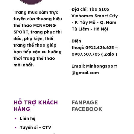
Địa chỉ:
Tòa S105
Trang mua sắm trực
Vinhomes Smart City
tuyến của thương hiệu
- P. Tây Mỗ - Q. Nam
thể thao MINHONG
Từ Liêm - Hà Nội
SPORT, trang phục thi
đấu, phụ kiện, thời
Điện
trang thể thao giúp
thoại:
0912.426.628 –
bạn tiếp cận xu hướng
0987.307.705 ( Zalo )
thời trang thể thao
mới nhất.
Email:
Minhongsport
@gmail.com
HỖ TRỢ KHÁCH
FANPAGE
HÀNG
FACEBOOK
Liên hệ
Tuyển sỉ - CTV