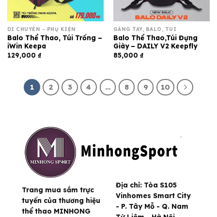
DI CHUYỂN - PHỤ KIỆN
GĂNG TAY, BALO, TÚI
Balo Thể Thao, Túi Trống –
Balo Thể Thao,Túi Đựng
iWin Keepa
Giày – DAILY V2 Keepfly
129,000
₫
85,000
₫
1
2
3
4
…
8
9
10
Địa chỉ:
Tòa S105
Trang mua sắm trực
Vinhomes Smart City
tuyến của thương hiệu
- P. Tây Mỗ - Q. Nam
thể thao MINHONG