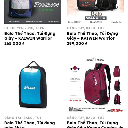
DI CHUYỂN - PHỤ KIỆN
GĂNG TAY, BALO, TÚI
Balo Thể Thao, Túi Đựng
Balo Thể Thao, Túi Đựng
Giày – KAIWIN Warrior
Giày – KAIWIN Warrior
265,000
₫
299,000
₫
GĂNG TAY, BALO, TÚI
GĂNG TAY, BALO, TÚI
Balo Thể Thao, Túi đựng
Balo Thể Thao, Túi Đựng
giày Akka
Giày iWin Keepa Capdervila