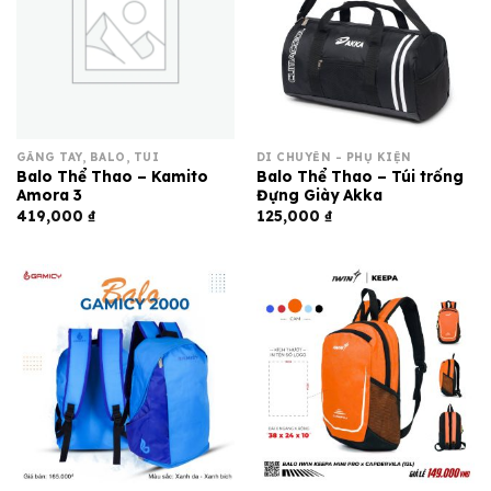
GĂNG TAY, BALO, TÚI
DI CHUYỂN - PHỤ KIỆN
Balo Thể Thao – Kamito
Balo Thể Thao – Túi trống
Amora 3
Đựng Giày Akka
419,000
₫
125,000
₫