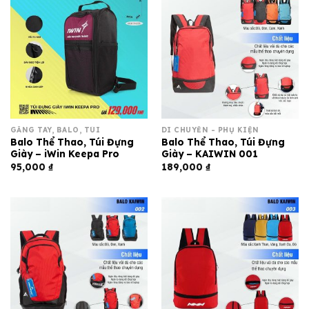
GĂNG TAY, BALO, TÚI
DI CHUYỂN - PHỤ KIỆN
Balo Thể Thao, Túi Đựng
Balo Thể Thao, Túi Đựng
Giày – iWin Keepa Pro
Giày – KAIWIN 001
95,000
₫
189,000
₫