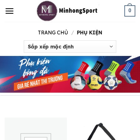
Skip
0
to
content
TRANG CHỦ
/
PHỤ KIỆN