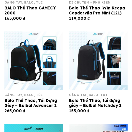
GĂNG TAY, BALO, TÚI
DI CHUYỂN - PHỤ KIỆN
BALO Thể Thao GAMICY
Balo Thể Thao iWin Keepa
2000
Capdervila Pro Mini (12L)
165,000
₫
119,000
₫
GĂNG TAY, BALO, TÚI
GĂNG TAY, BALO, TÚI
Balo Thể Thao, Túi Đựng
Balo Thể Thao, túi đựng
Giày – Bulbal Advancer 2
giày – Bulbal Matchday 2
265,000
₫
155,000
₫