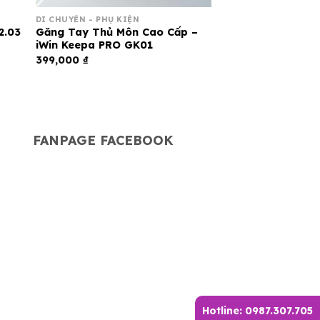
DI CHUYỂN - PHỤ KIỆN
2.03
Găng Tay Thủ Môn Cao Cấp –
iWin Keepa PRO GK01
399,000
₫
G
FANPAGE FACEBOOK
Hotline: 0987.307.705