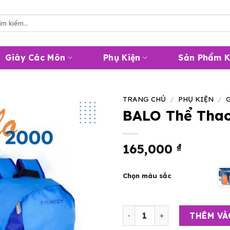
m
m:
Giày Các Môn
Phụ Kiện
Sản Phẩm 
TRANG CHỦ
/
PHỤ KIỆN
/
BALO Thể Tha
165,000
₫
Chọn màu sắc
BALO Thể Thao GAMICY 200
THÊM VÀ