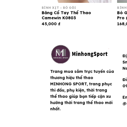
KIỆN
BÌNH XỊT - BÓ GỐI
BÌNH
Môn Cao Cấp –
Băng Cổ Tay Thể Thao
Bó G
n
Camewin K0803
Pro (
45,000
₫
168
Đị
Sm
N
Trang mua sắm trực tuyến của
thương hiệu thể thao
Đi
MINHONG SPORT, trang phục
09
thi đấu, phụ kiện, thời trang
thể thao giúp bạn tiếp cận xu
Em
hướng thời trang thể thao mới
@
nhất.