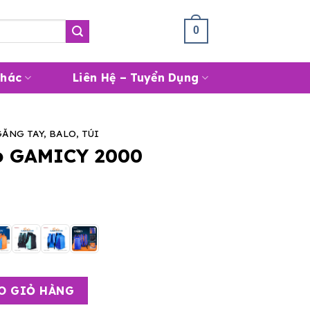
Giỏ Hàng /
0
₫
0
Khác
Liên Hệ – Tuyển Dụng
GĂNG TAY, BALO, TÚI
o GAMICY 2000
0 số lượng
O GIỎ HÀNG