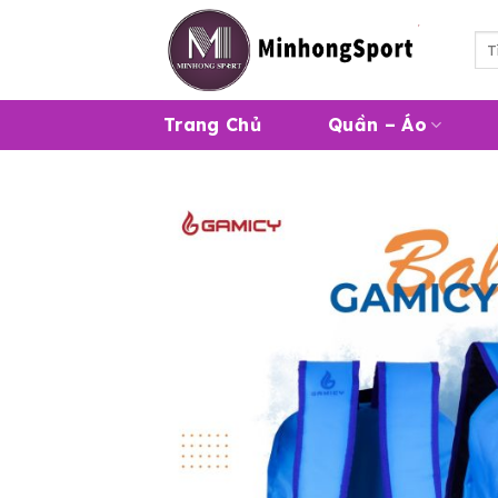
Skip
to
Tì
kiế
content
Trang Chủ
Quần – Áo