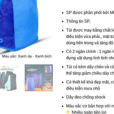
SP được phân phối bởi
Mi
Thông tin SP.
Túi được may bằng chất l
điều kiện vừa phải., mặt t
dùng bên trong và tăng độ 
Có 2 ngăn chính : 1 ngăn 
đựng vật dụng linh tinh như
Túi có kèm dây chéo và c
thể tăng giảm chiều dày c
Có thiết kế khá đẹp mắt, c
điều kiện mưa nhỏ
Dây đeo chống shock
Màu sắc cơ bản hợp với mọ
Nhiều ngăn tiện lợi