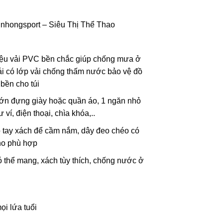
nhongsport – Siêu Thị Thể Thao
iệu vải PVC bền chắc giúp chống mưa ở
rái có lớp vải chống thấm nước bảo vệ đồ
bền cho túi
lớn đựng giày hoặc quần áo, 1 ngăn nhỏ
 ví, điện thoại, chìa khóa,..
ó tay xách để cầm nắm, dây đeo chéo có
ho phù hợp
ó thể mang, xách tùy thích, chống nước ở
i lứa tuổi