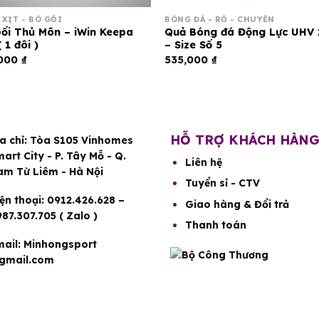
 XỊT - BÓ GỐI
BÓNG ĐÁ - RỔ - CHUYỀN
ối Thủ Môn – iWin Keepa
Quả Bóng đá Động Lực UHV 
 1 đôi )
– Size Số 5
,000
₫
535,000
₫
HỖ TRỢ KHÁCH HÀN
a chỉ:
Tòa S105 Vinhomes
art City - P. Tây Mỗ - Q.
Liên hệ
am Từ Liêm - Hà Nội
Tuyển sỉ - CTV
ện thoại:
0912.426.628 –
Giao hàng & Đổi trả
87.307.705 ( Zalo )
Thanh toán
ail:
Minhongsport
gmail.com