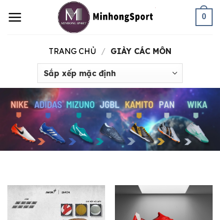
Skip
0
to
content
TRANG CHỦ
/
GIÀY CÁC MÔN