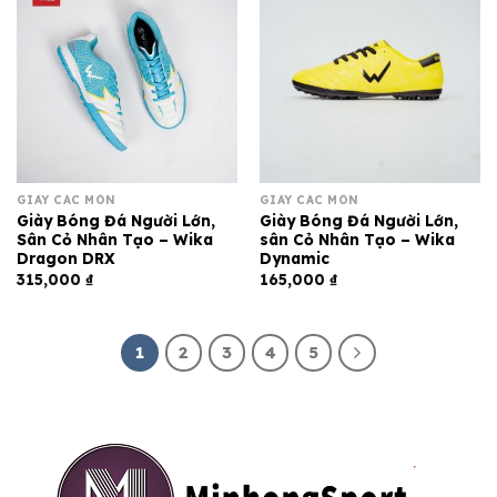
GIÀY CÁC MÔN
GIÀY CÁC MÔN
Giày Bóng Đá Người Lớn,
Giày Bóng Đá Người Lớn,
Sân Cỏ Nhân Tạo – Wika
sân Cỏ Nhân Tạo – Wika
Dragon DRX
Dynamic
315,000
₫
165,000
₫
1
2
3
4
5