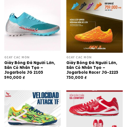
GIÀY CÁC MÔN
GIÀY CÁC MÔN
Giày Bóng Đá Người Lớn,
Giày Bóng Đá Người Lớn,
Sân Cỏ Nhân Tạo –
Sân Cỏ Nhân Tạo –
Jogarbola JG 2103
Jogarbola Racer JG-2223
590,000
₫
730,000
₫