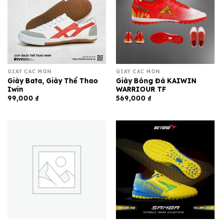
GIÀY CÁC MÔN
GIÀY CÁC MÔN
Giày Bata, Giày Thể Thao
Giày Bóng Đá KAIWIN
Iwin
WARRIOUR TF
99,000
₫
569,000
₫