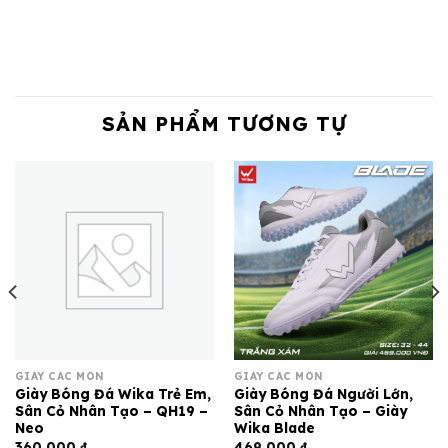
SẢN PHẨM TƯƠNG TỰ
GIÀY CÁC MÔN
GIÀY CÁC MÔN
Giày Bóng Đá Wika Trẻ Em,
Giày Bóng Đá Người Lớn,
Sân Cỏ Nhân Tạo – QH19 –
Sân Cỏ Nhân Tạo – Giày
Neo
Wika Blade
360,000
₫
469,000
₫