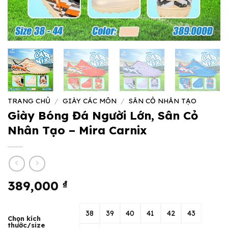
TRANG CHỦ
/
GIÀY CÁC MÔN
/
SÂN CỎ NHÂN TẠO
Giày Bóng Đá Người Lớn, Sân Cỏ
Nhân Tạo – Mira Carnix
389,000
₫
38
39
40
41
42
43
Chọn kích
thước/size