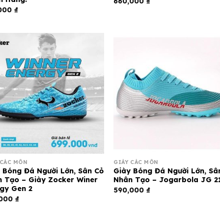
660,000
₫
,000
₫
 CÁC MÔN
GIÀY CÁC MÔN
 Bóng Đá Người Lớn, Sân Cỏ
Giày Bóng Đá Người Lớn, Sâ
 Tạo – Giày Zocker Winer
Nhân Tạo – Jogarbola JG 2
gy Gen 2
590,000
₫
,000
₫