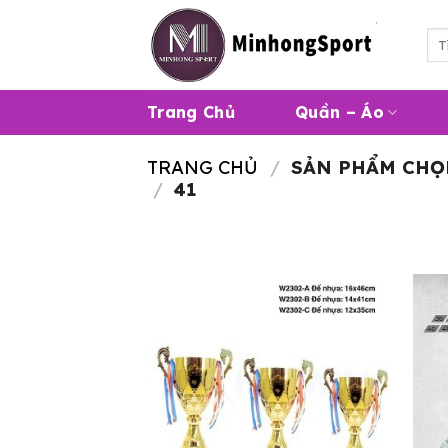
Skip
to
Tì
kiế
content
Trang Chủ
Quần – Áo
TRANG CHỦ
/
SẢN PHẨM CHỌ
/
41