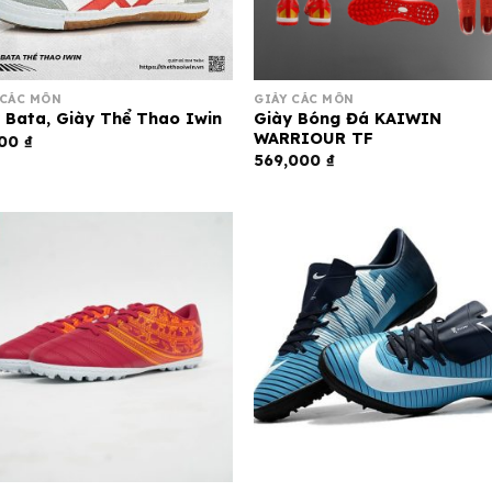
 CÁC MÔN
GIÀY CÁC MÔN
Giày Bóng Đá KAIWIN
 Bata, Giày Thể Thao Iwin
WARRIOUR TF
000
₫
569,000
₫