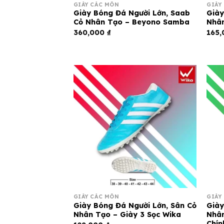
GIÀY CÁC MÔN
GIÀY
Giày Bóng Đá Người Lớn, Saab
Giày
Cỏ Nhân Tạo – Beyono Samba
Nhân
360,000
₫
165
GIÀY CÁC MÔN
GIÀY
Giày Bóng Đá Người Lớn, Sân Cỏ
Giày
Nhân Tạo – Giày 3 Sọc Wika
Nhân
Chín