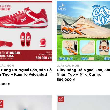
 CÁC MÔN
GIÀY CÁC MÔN
 Bóng Đá Người Lớn, sân Cỏ
Giày Bóng Đá Người Lớn, Sâ
 Tạo – Kamito Velocidad
Nhân Tạo – Mira Carnix
389,000
₫
,000
₫