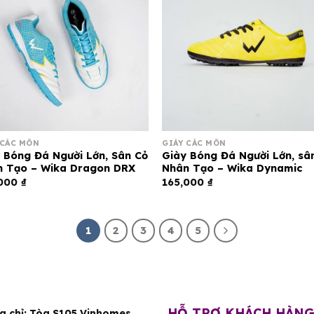
 CÁC MÔN
GIÀY CÁC MÔN
 Bóng Đá Người Lớn, Sân Cỏ
Giày Bóng Đá Người Lớn, sâ
n Tạo – Wika Dragon DRX
Nhân Tạo – Wika Dynamic
,000
₫
165,000
₫
1
2
3
4
5
HỖ TRỢ KHÁCH HÀN
a chỉ:
Tòa S105 Vinhomes