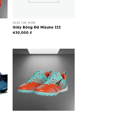
GIÀY CÁC MÔN
Giày Bóng Đá Mizuno III
430,000
₫