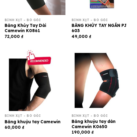
BÌNH XỊT - BÓ GỐI
BÌNH XỊT - BÓ GỐI
Băng Khủy Tay Dài
BĂNG KHỦY TAY NGẮN PJ
Camewin K0861
603
72,000
₫
49,000
₫
BÌNH XỊT - BÓ GỐI
BÌNH XỊT - BÓ GỐI
Băng khuỷu tay dán
Băng khuỷu tay Camewin
Camewin K0650
60,000
₫
190,000
₫