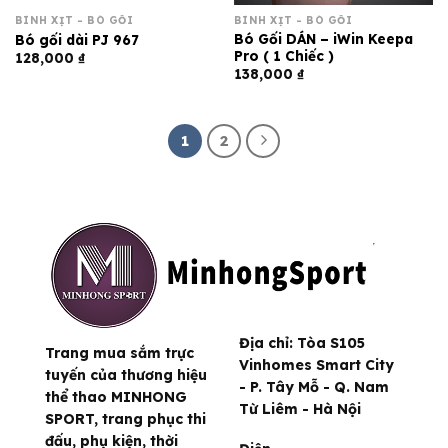
BÌNH XỊT - BÓ GỐI
BÌNH XỊT - BÓ GỐI
Bó Gối DÁN – iWin Keepa
Bó gối dài PJ 967
Pro ( 1 Chiếc )
128,000
₫
138,000
₫
1
2
Địa chỉ:
Tòa S105
Trang mua sắm trực
Vinhomes Smart City
tuyến của thương hiệu
- P. Tây Mỗ - Q. Nam
thể thao MINHONG
Từ Liêm - Hà Nội
SPORT, trang phục thi
đấu, phụ kiện, thời