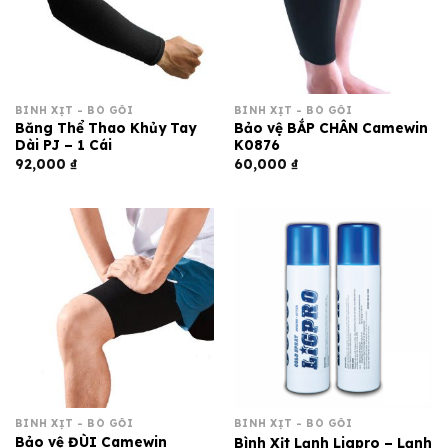
BÌNH XỊT - BÓ GỐI
BÌNH XỊT - BÓ GỐI
Băng Thể Thao Khủy Tay
Bảo vệ BẮP CHÂN Camewin
Dài PJ – 1 Cái
K0876
92,000
₫
60,000
₫
BÌNH XỊT - BÓ GỐI
BÌNH XỊT - BÓ GỐI
Bảo vệ ĐÙI Camewin
Bình Xịt Lạnh Ligpro – Lạnh