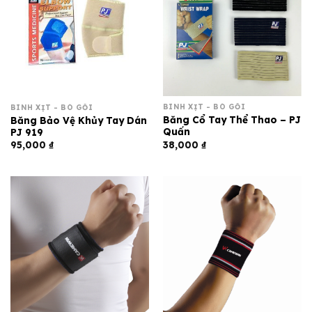
BÌNH XỊT - BÓ GỐI
BÌNH XỊT - BÓ GỐI
Băng Cổ Tay Thể Thao – PJ
Băng Bảo Vệ Khủy Tay Dán
Quấn
PJ 919
38,000
₫
95,000
₫