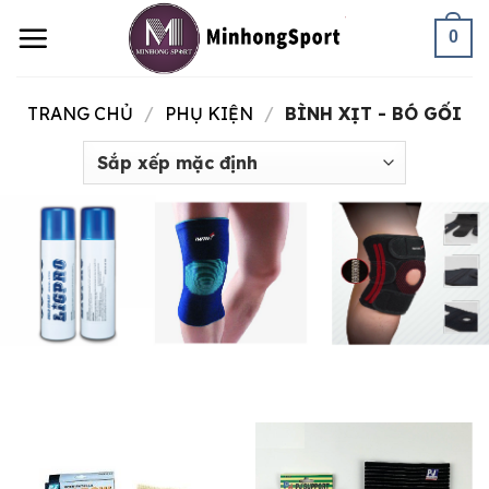
Skip
0
to
content
TRANG CHỦ
/
PHỤ KIỆN
/
BÌNH XỊT - BÓ GỐI