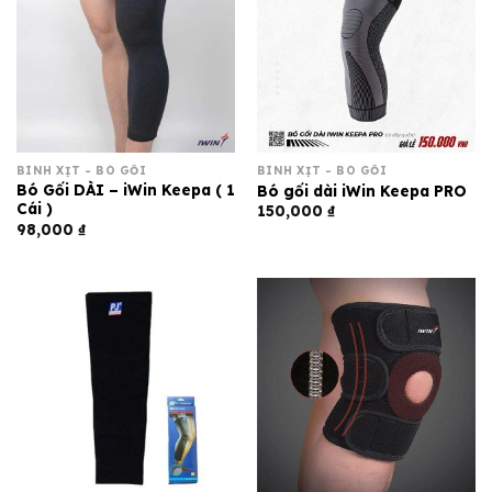
BÌNH XỊT - BÓ GỐI
BÌNH XỊT - BÓ GỐI
Bó Gối DÀI – iWin Keepa ( 1
Bó gối dài iWin Keepa PRO
Cái )
150,000
₫
98,000
₫