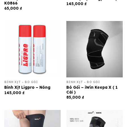
K0866
145,000
₫
65,000
₫
BÌNH XỊT - BÓ GỐI
BÌNH XỊT - BÓ GỐI
Bó Gối – iWin Keepa X ( 1
Bình Xịt Ligpro – Nóng
Cái )
145,000
₫
85,000
₫