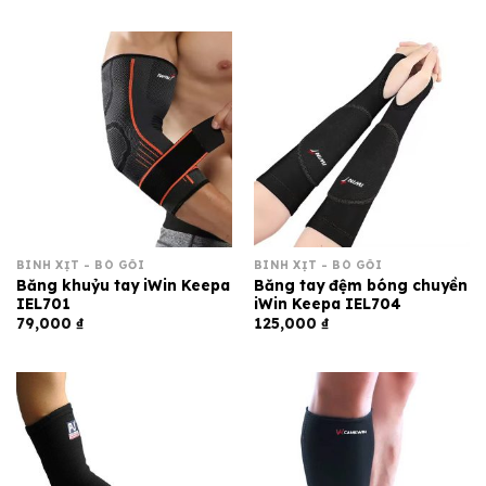
BÌNH XỊT - BÓ GỐI
BÌNH XỊT - BÓ GỐI
Băng khuỷu tay iWin Keepa
Băng tay đệm bóng chuyền
IEL701
iWin Keepa IEL704
79,000
₫
125,000
₫