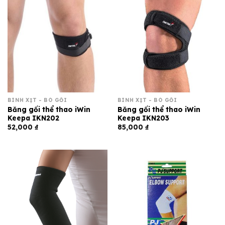
BÌNH XỊT - BÓ GỐI
BÌNH XỊT - BÓ GỐI
Băng gối thể thao iWin
Băng gối thể thao iWin
Keepa IKN202
Keepa IKN203
52,000
₫
85,000
₫