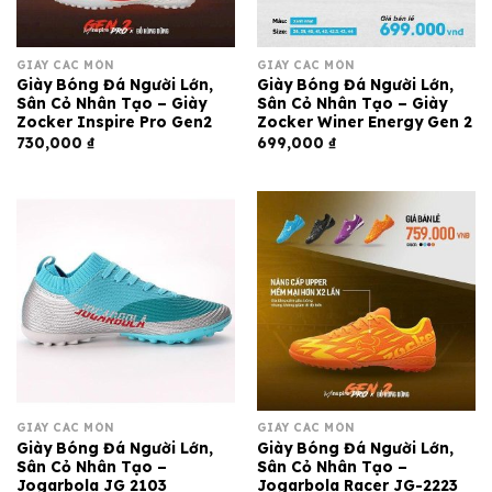
GIÀY CÁC MÔN
GIÀY CÁC MÔN
Giày Bóng Đá Người Lớn,
Giày Bóng Đá Người Lớn,
Sân Cỏ Nhân Tạo – Giày
Sân Cỏ Nhân Tạo – Giày
Zocker Inspire Pro Gen2
Zocker Winer Energy Gen 2
730,000
₫
699,000
₫
GIÀY CÁC MÔN
GIÀY CÁC MÔN
Giày Bóng Đá Người Lớn,
Giày Bóng Đá Người Lớn,
Sân Cỏ Nhân Tạo –
Sân Cỏ Nhân Tạo –
Jogarbola JG 2103
Jogarbola Racer JG-2223