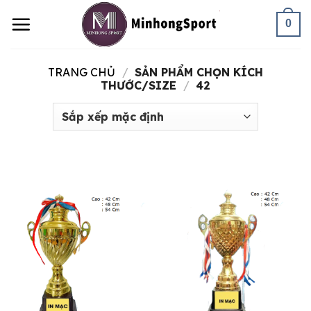
Skip
0
to
content
TRANG CHỦ
/
SẢN PHẨM CHỌN KÍCH
THƯỚC/SIZE
/
42