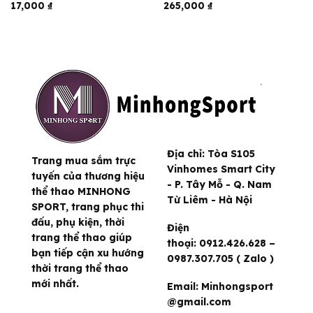
17,000
₫
265,000
₫
Địa chỉ:
Tòa S105
Trang mua sắm trực
Vinhomes Smart City
tuyến của thương hiệu
- P. Tây Mỗ - Q. Nam
thể thao MINHONG
Từ Liêm - Hà Nội
SPORT, trang phục thi
đấu, phụ kiện, thời
Điện
trang thể thao giúp
thoại:
0912.426.628 –
bạn tiếp cận xu hướng
0987.307.705 ( Zalo )
thời trang thể thao
mới nhất.
Email:
Minhongsport
@gmail.com