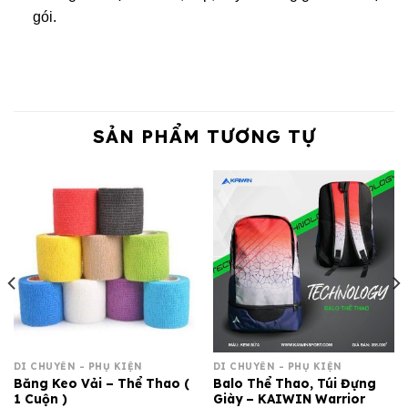
gói.
SẢN PHẨM TƯƠNG TỰ
DI CHUYỂN - PHỤ KIỆN
DI CHUYỂN - PHỤ KIỆN
Băng Keo Vải – Thể Thao (
Balo Thể Thao, Túi Đựng
1 Cuộn )
Giày – KAIWIN Warrior