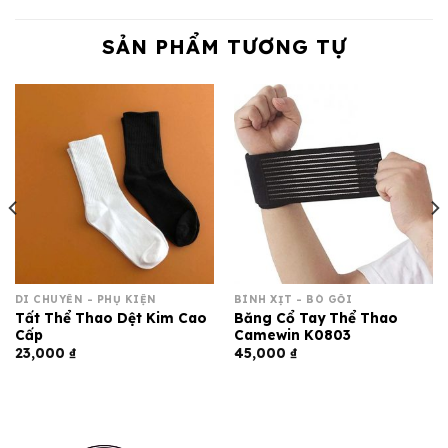
SẢN PHẨM TƯƠNG TỰ
DI CHUYỂN - PHỤ KIỆN
BÌNH XỊT - BÓ GỐI
Tất Thể Thao Dệt Kim Cao
Băng Cổ Tay Thể Thao
Cấp
Camewin K0803
23,000
₫
45,000
₫