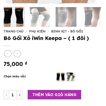
TRANG CHỦ
/
PHỤ KIỆN
/
BÌNH XỊT - BÓ GỐI
Bó Gối Xỏ iWin Keepa – ( 1 đôi )
75,000
₫
Chọn màu sắc
Bó Gối Xỏ iWin Keepa - ( 1 đôi ) số lượng
THÊM VÀO GIỎ HÀNG