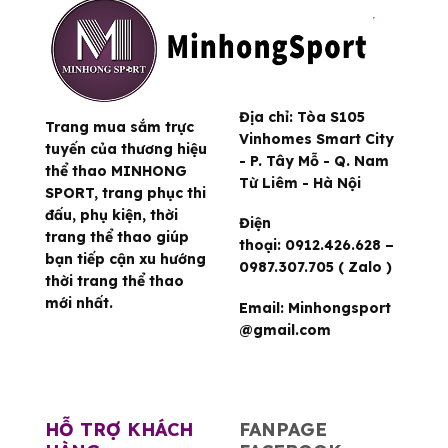
Địa chỉ:
Tòa S105
Trang mua sắm trực
Vinhomes Smart City
tuyến của thương hiệu
- P. Tây Mỗ - Q. Nam
thể thao MINHONG
Từ Liêm - Hà Nội
SPORT, trang phục thi
đấu, phụ kiện, thời
Điện
trang thể thao giúp
thoại:
0912.426.628 –
bạn tiếp cận xu hướng
0987.307.705 ( Zalo )
thời trang thể thao
mới nhất.
Email:
Minhongsport
@gmail.com
HỖ TRỢ KHÁCH
FANPAGE