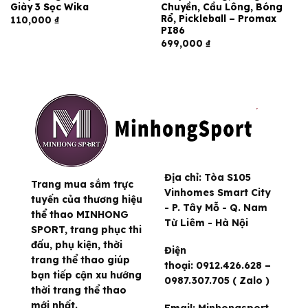
Giày 3 Sọc Wika
Chuyền, Cầu Lông, Bóng
Rổ, Pickleball – Promax
110,000
₫
PI86
699,000
₫
Địa chỉ:
Tòa S105
Trang mua sắm trực
Vinhomes Smart City
tuyến của thương hiệu
- P. Tây Mỗ - Q. Nam
thể thao MINHONG
Từ Liêm - Hà Nội
SPORT, trang phục thi
đấu, phụ kiện, thời
Điện
trang thể thao giúp
thoại:
0912.426.628 –
bạn tiếp cận xu hướng
0987.307.705 ( Zalo )
thời trang thể thao
mới nhất.