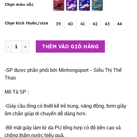
Chọn màu sắc
Chọn kích thước/size
39
40
41
42
43
44
Giày Cầu Lông, bóng chuyền, Bóng Rổ, Pickleball--WIKA 
THÊM VÀO GIỎ HÀNG
-SP được phân phối bởi Minhongsport – Siêu Thị Thể
Thao
Mô Tả SP :
-Giày cầu lông có thiết kế trẻ trung, năng động, form giầy
ôm chân giúp di chuyển dễ dàng hơn.
-Bề mặt giày làm từ da PU tổng hợp có độ bền cao và
chống thấm nước hiệu quả.