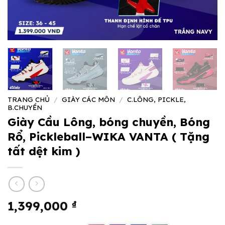
TRANG CHỦ
/
GIÀY CÁC MÔN
/
C.LÔNG, PICKLE,
B.CHUYỀN
Giày Cầu Lông, bóng chuyền, Bóng
Rổ, Pickleball–WIKA VANTA ( Tặng
tất dệt kim )
1,399,000
₫