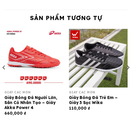
SẢN PHẨM TƯƠNG TỰ
GIÀY CÁC MÔN
GIÀY CÁC MÔN
Giày Bóng Đá Người Lớn,
Giày Bóng Đá Trẻ Em –
Sân Cỏ Nhân Tạo – Giày
Giày 3 Sọc Wika
Akka Power 4
110,000
₫
660,000
₫