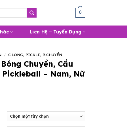
Giỏ Hàng /
0
₫
0
Khác
Liên Hệ – Tuyển Dụng
N
/
C.LÔNG, PICKLE, B.CHUYỀN
 Bóng Chuyền, Cầu
 Pickleball – Nam, Nữ