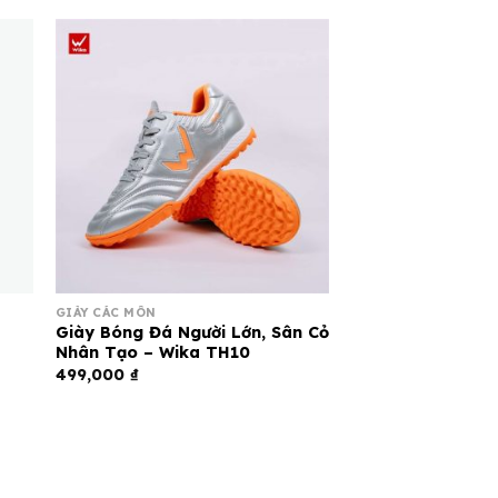
GIÀY CÁC MÔN
Giày Bóng Đá Người Lớn, Sân Cỏ
Nhân Tạo – Wika TH10
499,000
₫