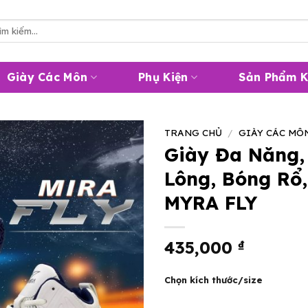
m
m:
Giày Các Môn
Phụ Kiện
Sản Phẩm 
TRANG CHỦ
/
GIÀY CÁC MÔ
Giày Đa Năng,
Lông, Bóng Rổ,
MYRA FLY
435,000
₫
Chọn kích thước/size