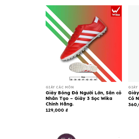
GIÀY CÁC MÔN
GIÀY
Trẻ Em – AKKA
Giày Bóng Đá Người Lớn, Sân cỏ
Giày
Nhân Tạo – Giày 3 Sọc Wika
Cỏ N
Chính Hãng.
360
129,000
₫