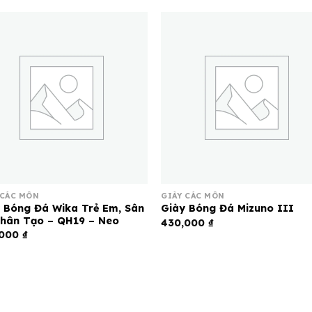
 CÁC MÔN
GIÀY CÁC MÔN
 Bóng Đá Wika Trẻ Em, Sân
Giày Bóng Đá Mizuno III
hân Tạo – QH19 – Neo
430,000
₫
,000
₫