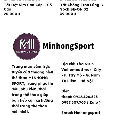
DI CHUYỂN - PHỤ KIỆN
DI CHUYỂN - PHỤ KIỆN
Tất Dệt Kim Cao Cấp – Cổ
Tất Chống Trơn Lửng B-
Cao
Sock BE-ON 02
20,000
₫
39,000
₫
Địa chỉ:
Tòa S105
Trang mua sắm trực
Vinhomes Smart City
tuyến của thương hiệu
- P. Tây Mỗ - Q. Nam
thể thao MINHONG
Từ Liêm - Hà Nội
SPORT, trang phục thi
đấu, phụ kiện, thời
Điện
trang thể thao giúp
thoại:
0912.426.628 –
bạn tiếp cận xu hướng
0987.307.705 ( Zalo )
thời trang thể thao
mới nhất.
Email:
Minhongsport