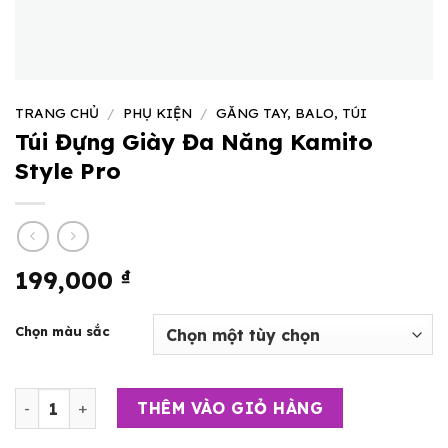
TRANG CHỦ
/
PHỤ KIỆN
/
GĂNG TAY, BALO, TÚI
Túi Đựng Giày Đa Năng Kamito
Style Pro
199,000
₫
Chọn màu sắc
Túi Đựng Giày Đa Năng Kamito Style Pro số lượng
THÊM VÀO GIỎ HÀNG