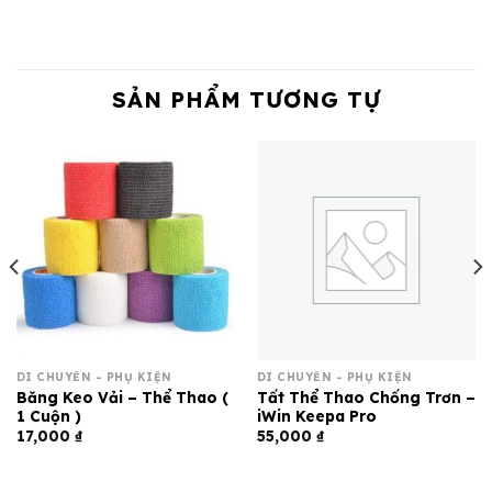
SẢN PHẨM TƯƠNG TỰ
DI CHUYỂN - PHỤ KIỆN
DI CHUYỂN - PHỤ KIỆN
Băng Keo Vải – Thể Thao (
Tất Thể Thao Chống Trơn –
1 Cuộn )
iWin Keepa Pro
17,000
₫
55,000
₫