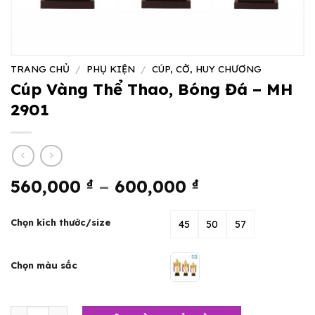
TRANG CHỦ
/
PHỤ KIỆN
/
CÚP, CỜ, HUY CHƯƠNG
Cúp Vàng Thể Thao, Bóng Đá – MH
2901
Khoảng
560,000
₫
–
600,000
₫
giá:
từ
Chọn kích thước/size
45
50
57
560,000 ₫
đến
Chọn màu sắc
600,000 ₫
Cúp Vàng Thể Thao, Bóng Đá - MH 2901 số lượng