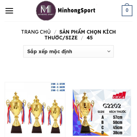
Skip
0
to
content
TRANG CHỦ
/
SẢN PHẨM CHỌN KÍCH
THƯỚC/SIZE
/
45