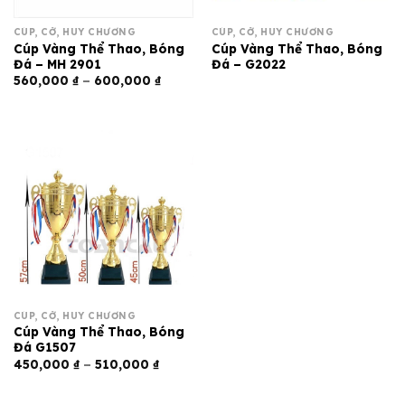
CÚP, CỜ, HUY CHƯƠNG
CÚP, CỜ, HUY CHƯƠNG
Cúp Vàng Thể Thao, Bóng
Cúp Vàng Thể Thao, Bóng
Đá – MH 2901
Đá – G2022
Khoảng
560,000
₫
–
600,000
₫
giá:
từ
560,000 ₫
đến
600,000 ₫
CÚP, CỜ, HUY CHƯƠNG
Cúp Vàng Thể Thao, Bóng
Đá G1507
Khoảng
450,000
₫
–
510,000
₫
giá:
từ
450,000 ₫