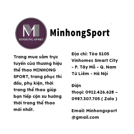
đến
510,000 ₫
Địa chỉ:
Tòa S105
Trang mua sắm trực
Vinhomes Smart City
tuyến của thương hiệu
- P. Tây Mỗ - Q. Nam
thể thao MINHONG
Từ Liêm - Hà Nội
SPORT, trang phục thi
đấu, phụ kiện, thời
Điện
trang thể thao giúp
thoại:
0912.426.628 –
bạn tiếp cận xu hướng
0987.307.705 ( Zalo )
thời trang thể thao
mới nhất.
Email:
Minhongsport
@gmail.com