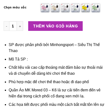
Chọn màu sắc
Bộ Quần Áo Đá Bóng, Thể Thao Không Logo - MK Mored 0
THÊM VÀO GIỎ HÀNG
SP được phân phối bởi
Minhongsport – Siêu Thị Thể
Thao
Mô Tả SP :
Chất liệu vải cao cấp thoáng mát đảm bảo sự thoải mái
và di chuyển dễ dàng khi chơi thể thao
Phù hợp mặc để chơi thể thao hoặc đi dạo phố
Quần Áo MK Mored 03 – K6 là sự cải tiến đem đến vẻ
hiện đại trong cách phối cổ đang xen mới lạ.
Các họa tiết được phối màu một cách bắt mắt tôn lên sự