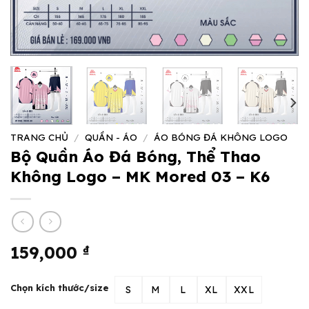
TRANG CHỦ
/
QUẦN - ÁO
/
ÁO BÓNG ĐÁ KHÔNG LOGO
Bộ Quần Áo Đá Bóng, Thể Thao
Không Logo – MK Mored 03 – K6
159,000
₫
Chọn kích thước/size
S
M
L
XL
XXL