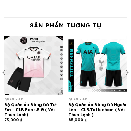
SẢN PHẨM TƯƠNG TỰ
QUẦN - ÁO
QUẦN - ÁO
Bộ Quần Áo Bóng Đá Trẻ
Bộ Quần Áo Bóng Đá Người
Em – CLB Paris.S.G ( Vải
Lớn – CLB.Tottenham ( Vải
Thun Lạnh)
Thun Lạnh )
75,000
₫
85,000
₫