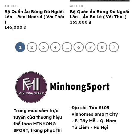
ÁO CLB
ÁO CLB
Bộ Quần Áo Bóng Đá Người
Bộ Quần Áo Bóng Đá Người
Lớn – Real Madrid ( Vải Thái
Lớn – Áo Ba Lá ( Vải Thái )
)
165,000
₫
145,000
₫
1
2
3
4
…
6
7
8
Địa chỉ:
Tòa S105
Trang mua sắm trực
Vinhomes Smart City
tuyến của thương hiệu
- P. Tây Mỗ - Q. Nam
thể thao MINHONG
Từ Liêm - Hà Nội
SPORT, trang phục thi