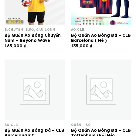
B.CHUYỀN, B.RỔ, CẦU LÔNG
ÁO CLB
Bộ Quần Áo Bóng Chuyền
Bộ Quần Áo Bóng Đá – CLB
Nam – Beyono Wave
Barcelona ( Mè )
165,000
₫
135,000
₫
ÁO CLB
QUẦN - ÁO
Bộ Quần Áo Bóng Đá – CLB
Bộ Quần Áo Bóng Đá – CLB
Barcelona.F.C
Tottenham (Vải Mè)