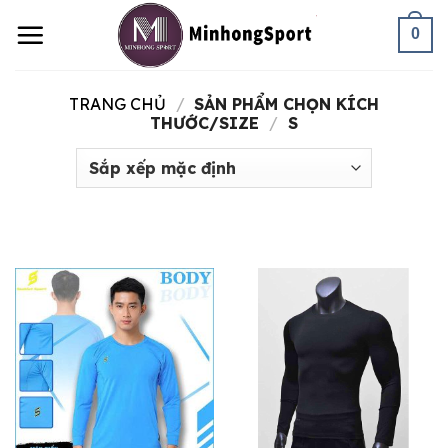
Skip
0
to
content
TRANG CHỦ
/
SẢN PHẨM CHỌN KÍCH
THƯỚC/SIZE
/
S