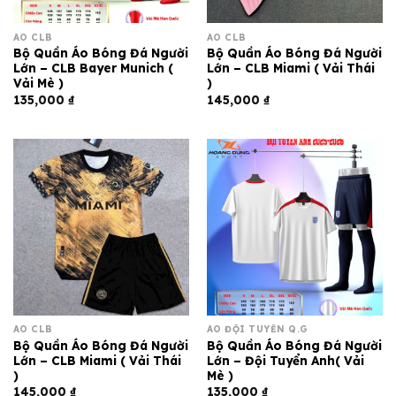
ÁO CLB
ÁO CLB
Bộ Quần Áo Bóng Đá Người
Bộ Quần Áo Bóng Đá Người
Lớn – CLB Bayer Munich (
Lớn – CLB Miami ( Vải Thái
Vải Mè )
)
135,000
₫
145,000
₫
ÁO CLB
ÁO ĐỘI TUYỂN Q.G
Bộ Quần Áo Bóng Đá Người
Bộ Quần Áo Bóng Đá Người
Lớn – CLB Miami ( Vải Thái
Lớn – Đội Tuyển Anh( Vải
)
Mè )
145,000
₫
135,000
₫