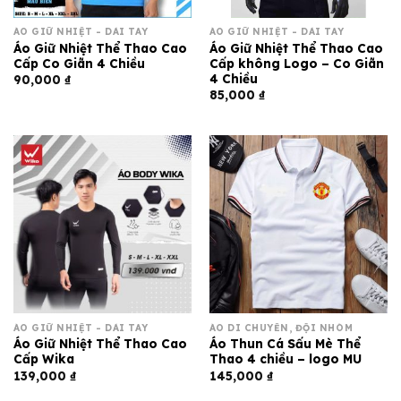
ÁO GIỮ NHIỆT - DÀI TAY
ÁO GIỮ NHIỆT - DÀI TAY
Áo Giữ Nhiệt Thể Thao Cao
Áo Giữ Nhiệt Thể Thao Cao
Cấp Co Giãn 4 Chiều
Cấp không Logo – Co Giãn
4 Chiều
90,000
₫
85,000
₫
ÁO GIỮ NHIỆT - DÀI TAY
ÁO DI CHUYỂN, ĐỘI NHÓM
Áo Giữ Nhiệt Thể Thao Cao
Áo Thun Cá Sấu Mè Thể
Cấp Wika
Thao 4 chiều – logo MU
139,000
₫
145,000
₫