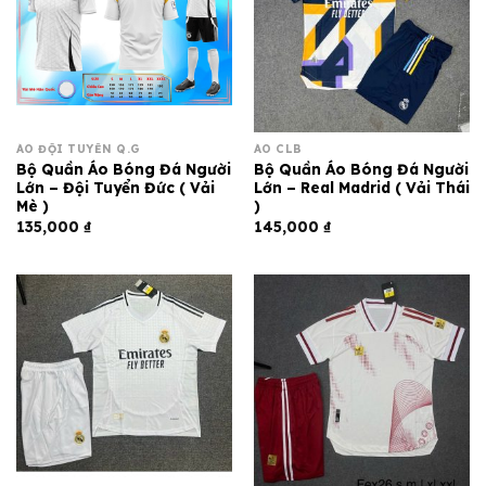
ÁO ĐỘI TUYỂN Q.G
ÁO CLB
Bộ Quần Áo Bóng Đá Người
Bộ Quần Áo Bóng Đá Người
Lớn – Đội Tuyển Đức ( Vải
Lớn – Real Madrid ( Vải Thái
Mè )
)
135,000
₫
145,000
₫