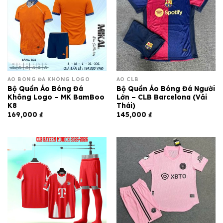
ÁO BÓNG ĐÁ KHÔNG LOGO
ÁO CLB
Bộ Quần Áo Bóng Đá
Bộ Quần Áo Bóng Đá Người
Không Logo – MK BamBoo
Lớn – CLB Barcelona (Vải
K8
Thái)
169,000
₫
145,000
₫