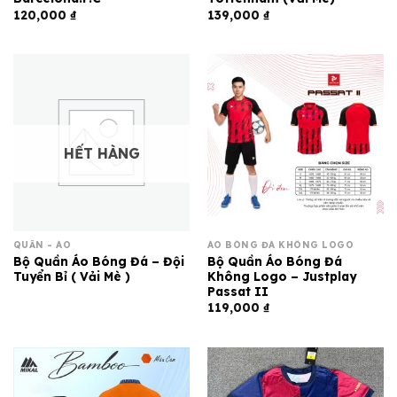
120,000
₫
139,000
₫
HẾT HÀNG
QUẦN - ÁO
ÁO BÓNG ĐÁ KHÔNG LOGO
Bộ Quần Áo Bóng Đá – Đội
Bộ Quần Áo Bóng Đá
Tuyển Bỉ ( Vải Mè )
Không Logo – Justplay
Passat II
119,000
₫