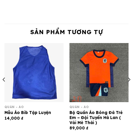
SẢN PHẨM TƯƠNG TỰ
QUẦN - ÁO
QUẦN - ÁO
Bộ Quần Áo Bóng Đá Trẻ
Mẫu Áo Bib Tập Luyện
Em – Đội Tuyển Hà Lan (
14,000
₫
Vải Mè Thái )
89,000
₫