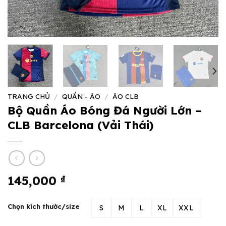
TRANG CHỦ
/
QUẦN - ÁO
/
ÁO CLB
Bộ Quần Áo Bóng Đá Người Lớn –
CLB Barcelona (Vải Thái)
145,000
₫
Chọn kích thước/size
S
M
L
XL
XXL