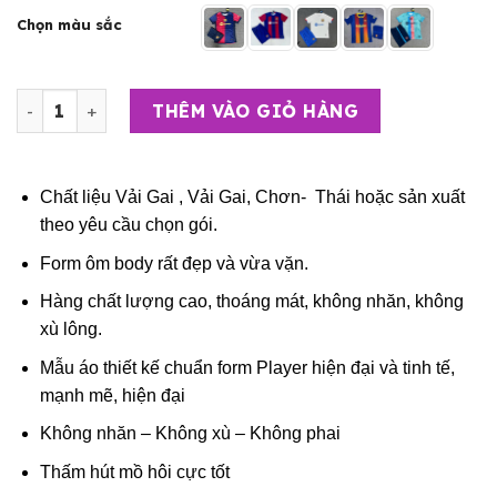
Chọn màu sắc
Bộ Quần Áo Bóng Đá Người Lớn - CLB Barcelona (Vải Thái
THÊM VÀO GIỎ HÀNG
Chất liệu Vải Gai , Vải Gai, Chơn- Thái hoặc sản xuất
theo yêu cầu chọn gói.
Form ôm body rất đẹp và vừa vặn.
Hàng chất lượng cao, thoáng mát, không nhăn, không
xù lông.
Mẫu áo thiết kế chuẩn form Player hiện đại và tinh tế,
mạnh mẽ, hiện đại
Không nhăn – Không xù – Không phai
Thấm hút mồ hôi cực tốt