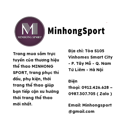
Địa chỉ:
Tòa S105
Trang mua sắm trực
Vinhomes Smart City
tuyến của thương hiệu
- P. Tây Mỗ - Q. Nam
thể thao MINHONG
Từ Liêm - Hà Nội
SPORT, trang phục thi
đấu, phụ kiện, thời
Điện
trang thể thao giúp
thoại:
0912.426.628 –
bạn tiếp cận xu hướng
0987.307.705 ( Zalo )
thời trang thể thao
mới nhất.
Email:
Minhongsport
@gmail.com