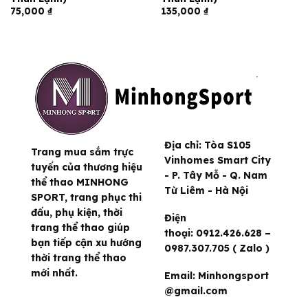
75,000
₫
135,000
₫
Địa chỉ:
Tòa S105
Trang mua sắm trực
Vinhomes Smart City
tuyến của thương hiệu
- P. Tây Mỗ - Q. Nam
thể thao MINHONG
Từ Liêm - Hà Nội
SPORT, trang phục thi
đấu, phụ kiện, thời
Điện
trang thể thao giúp
thoại:
0912.426.628 –
bạn tiếp cận xu hướng
0987.307.705 ( Zalo )
thời trang thể thao
mới nhất.
Email:
Minhongsport
@gmail.com