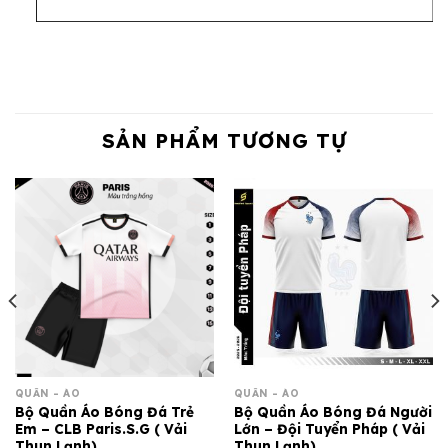
SẢN PHẨM TƯƠNG TỰ
QUẦN - ÁO
QUẦN - ÁO
Bộ Quần Áo Bóng Đá Trẻ
Bộ Quần Áo Bóng Đá Người
Em – CLB Paris.S.G ( Vải
Lớn – Đội Tuyển Pháp ( Vải
Thun Lạnh)
Thun Lạnh)