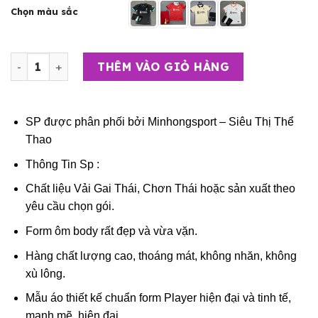
Chọn màu sắc
Bộ Quần Áo Bóng Đá Người Lớn – CLB Liverpool ( Vải Thái
THÊM VÀO GIỎ HÀNG
SP được phân phối bởi
Minhongsport – Siêu Thị Thể
Thao
Thông Tin Sp :
Chất liệu Vải Gai Thái, Chơn Thái hoặc sản xuất theo
yêu cầu chọn gói.
Form ôm body rất đẹp và vừa vặn.
Hàng chất lượng cao, thoáng mát, không nhăn, không
xù lông.
Mẫu áo thiết kế chuẩn form Player hiện đại và tinh tế,
mạnh mẽ, hiện đại