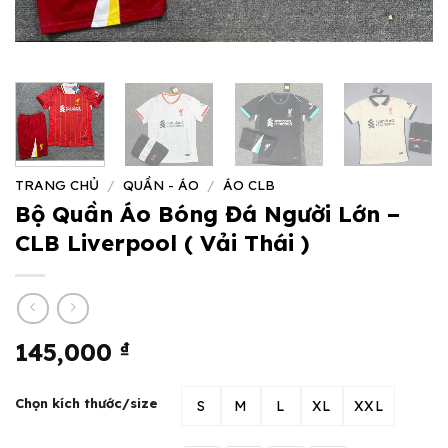
TRANG CHỦ
/
QUẦN - ÁO
/
ÁO CLB
Bộ Quần Áo Bóng Đá Người Lớn –
CLB Liverpool ( Vải Thái )
145,000
₫
Chọn kích thước/size
S
M
L
XL
XXL