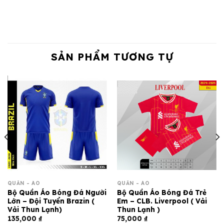
SẢN PHẨM TƯƠNG TỰ
QUẦN - ÁO
QUẦN - ÁO
Bộ Quần Áo Bóng Đá Người
Bộ Quần Áo Bóng Đá Trẻ
Lớn – Đội Tuyển Brazin (
Em – CLB. Liverpool ( Vải
Vải Thun Lạnh)
Thun Lạnh )
135,000
₫
75,000
₫