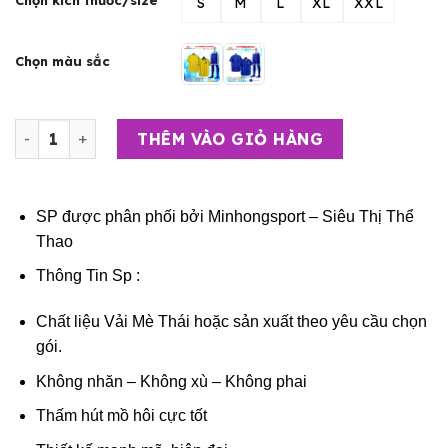
S
M
L
XL
XXL
Chọn màu sắc
Bộ Quần Áo Bóng Đá Người Lớn – Đội Tuyển Brazin ( Vải M
THÊM VÀO GIỎ HÀNG
SP được phân phối bởi
Minhongsport – Siêu Thị Thể
Thao
Thông Tin Sp :
Chất liệu Vải Mè Thái hoặc sản xuất theo yêu cầu chọn
gói.
Không nhăn – Không xù – Không phai
Thấm hút mồ hôi cực tốt