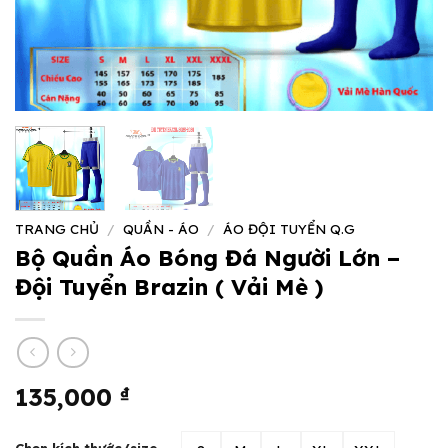
TRANG CHỦ
/
QUẦN - ÁO
/
ÁO ĐỘI TUYỂN Q.G
Bộ Quần Áo Bóng Đá Người Lớn –
Đội Tuyển Brazin ( Vải Mè )
135,000
₫
Chọn kích thước/size