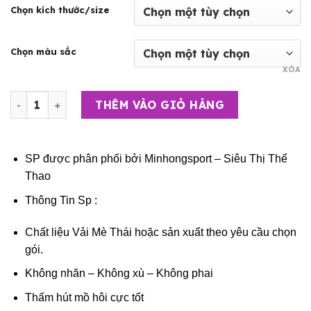
Chọn kích thước/size
Chọn màu sắc
XÓA
Bộ Quần Áo Bóng Đá Người Lớn – Đội Tuyển Bồ Đào Nha( 
THÊM VÀO GIỎ HÀNG
SP được phân phối bởi
Minhongsport – Siêu Thị Thể
Thao
Thông Tin Sp :
Chất liệu Vải Mè Thái hoặc sản xuất theo yêu cầu chọn
gói.
Không nhăn – Không xù – Không phai
Thấm hút mồ hôi cực tốt