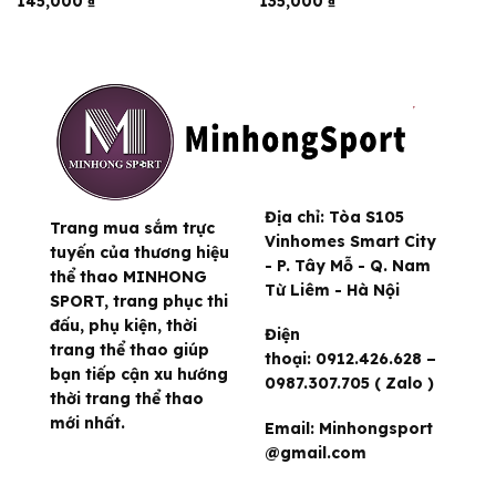
145,000
₫
135,000
₫
Địa chỉ:
Tòa S105
Trang mua sắm trực
Vinhomes Smart City
tuyến của thương hiệu
- P. Tây Mỗ - Q. Nam
thể thao MINHONG
Từ Liêm - Hà Nội
SPORT, trang phục thi
đấu, phụ kiện, thời
Điện
trang thể thao giúp
thoại:
0912.426.628 –
bạn tiếp cận xu hướng
0987.307.705 ( Zalo )
thời trang thể thao
mới nhất.
Email:
Minhongsport
@gmail.com