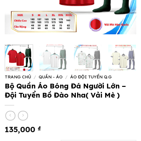
TRANG CHỦ
/
QUẦN - ÁO
/
ÁO ĐỘI TUYỂN Q.G
Bộ Quần Áo Bóng Đá Người Lớn –
Đội Tuyển Bồ Đào Nha( Vải Mè )
135,000
₫