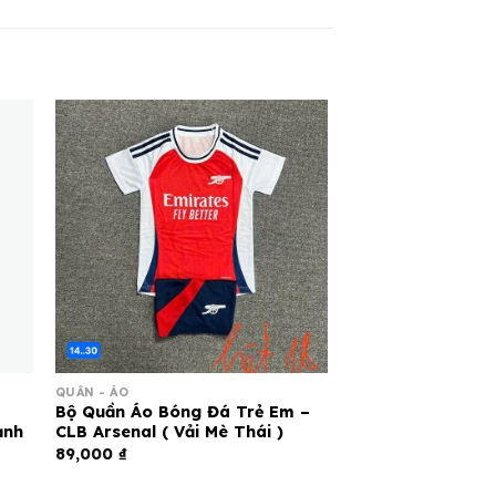
QUẦN - ÁO
Bộ Quần Áo Bóng Đá Trẻ Em –
ạnh
CLB Arsenal ( Vải Mè Thái )
89,000
₫