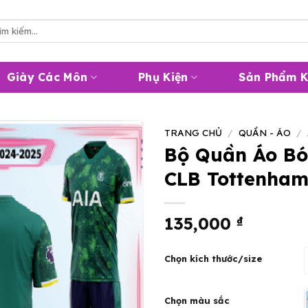
m
m:
Giày Các Môn
Phụ Kiện
Sản Phẩm 
TRANG CHỦ
/
QUẦN - ÁO
/
Bộ Quần Áo Bó
CLB Tottenham 
135,000
₫
Chọn kích thước/size
Chọn màu sắc