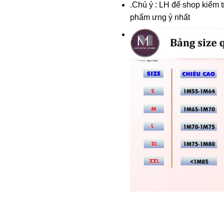
.
Chú ý : LH
để shop kiểm tr
phẩm ưng ý nhất