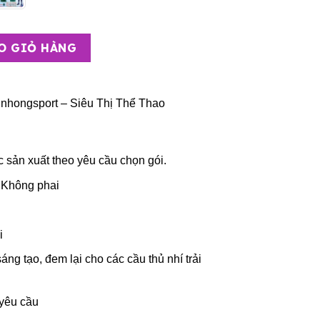
Lớn – CLB Tottenham ( Vải Mè ) số lượng
O GIỎ HÀNG
nhongsport – Siêu Thị Thể Thao
c sản xuất theo yêu cầu chọn gói.
 Không phai
i
sáng tạo, đem lại cho các cầu thủ nhí trải
 yêu cầu