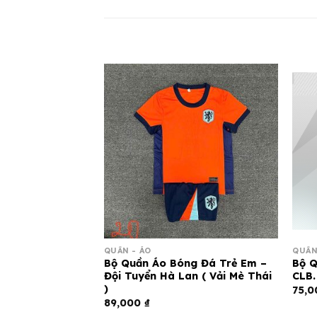
QUẦN - ÁO
QUẦN
g đá trẻ em –
Bộ Quần Áo Bóng Đá Trẻ Em –
Bộ Q
K5)
Đội Tuyển Hà Lan ( Vải Mè Thái
CLB.
)
75,
89,000
₫