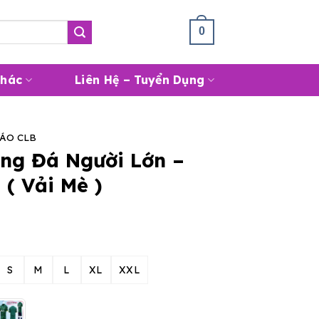
Giỏ Hàng /
0
₫
0
Khác
Liên Hệ – Tuyển Dụng
ÁO CLB
ng Đá Người Lớn –
( Vải Mè )
S
M
L
XL
XXL