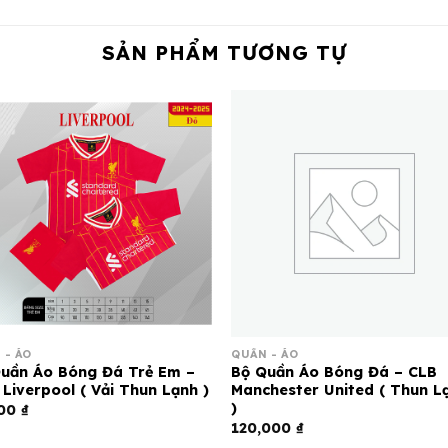
SẢN PHẨM TƯƠNG TỰ
 - ÁO
QUẦN - ÁO
uần Áo Bóng Đá Trẻ Em –
Bộ Quần Áo Bóng Đá – CLB
 Liverpool ( Vải Thun Lạnh )
Manchester United ( Thun L
)
000
₫
120,000
₫