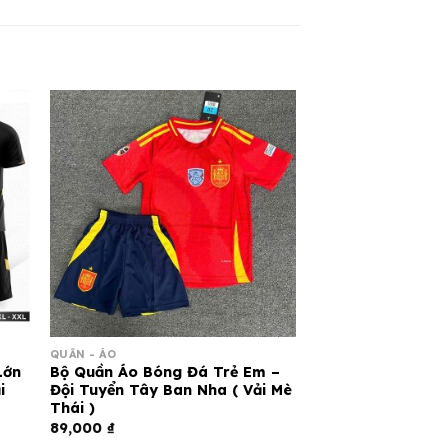
QUẦN - ÁO
Lớn
Bộ Quần Áo Bóng Đá Trẻ Em –
i
Đội Tuyển Tây Ban Nha ( Vải Mè
Thái )
89,000
₫