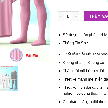
Bộ Quần Áo Bóng Đá Người L
THÊM VÀ
SP được phân phối bởi
Mi
Thông Tin Sp :
Chất liệu Vải Mè Thái hoặ
Không nhăn – Không xù –
Thấm hút mồ hôi cực tốt
Thiết kế mạnh mẽ, hiện đạ
Thiết kế hiện đại đầy tính 
nghiệm vô cùng thoải mái.
Có nhận in áo, in đội theo