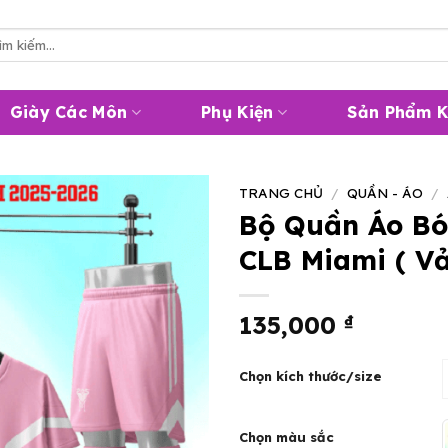
m
m:
Giày Các Môn
Phụ Kiện
Sản Phẩm 
TRANG CHỦ
/
QUẦN - ÁO
/
Bộ Quần Áo Bó
CLB Miami ( Vả
135,000
₫
Chọn kích thước/size
Chọn màu sắc