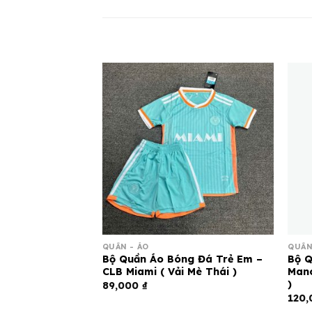
QUẦN - ÁO
QUẦN
g Đá – CLB.
Bộ Quần Áo Bóng Đá Trẻ Em –
Bộ Q
i Thun )
CLB Miami ( Vải Mè Thái )
Manc
)
89,000
₫
120