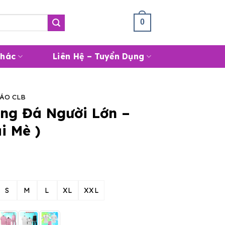
Giỏ Hàng /
0
₫
0
Khác
Liên Hệ – Tuyển Dụng
ÁO CLB
ng Đá Người Lớn –
i Mè )
S
M
L
XL
XXL