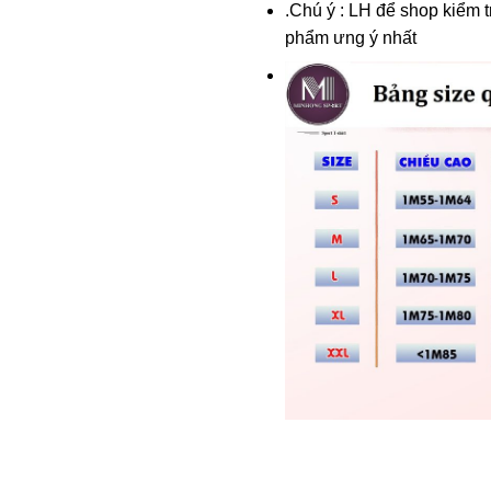
.
Chú ý : LH
để shop kiểm tr
phẩm ưng ý nhất