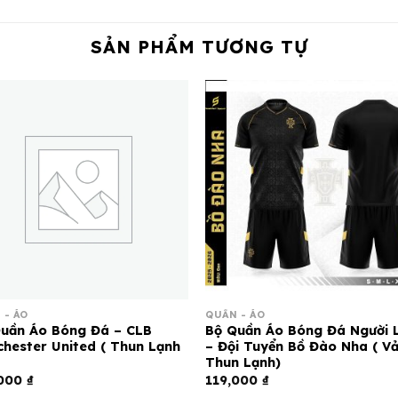
SẢN PHẨM TƯƠNG TỰ
 - ÁO
QUẦN - ÁO
uần Áo Bóng Đá – CLB
Bộ Quần Áo Bóng Đá Người 
hester United ( Thun Lạnh
– Đội Tuyển Bồ Đào Nha ( Vả
Thun Lạnh)
,000
₫
119,000
₫