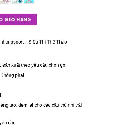
ớn – CLB Miami ( Vải Mè ) số lượng
O GIỎ HÀNG
nhongsport – Siêu Thị Thể Thao
c sản xuất theo yêu cầu chọn gói.
 Không phai
i
sáng tạo, đem lại cho các cầu thủ nhí trải
 yêu cầu