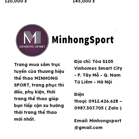
120,000
₫
145,000
₫
Địa chỉ:
Tòa S105
Trang mua sắm trực
Vinhomes Smart City
tuyến của thương hiệu
- P. Tây Mỗ - Q. Nam
thể thao MINHONG
Từ Liêm - Hà Nội
SPORT, trang phục thi
đấu, phụ kiện, thời
Điện
trang thể thao giúp
thoại:
0912.426.628 –
bạn tiếp cận xu hướng
0987.307.705 ( Zalo )
thời trang thể thao
mới nhất.
Email:
Minhongsport
@gmail.com