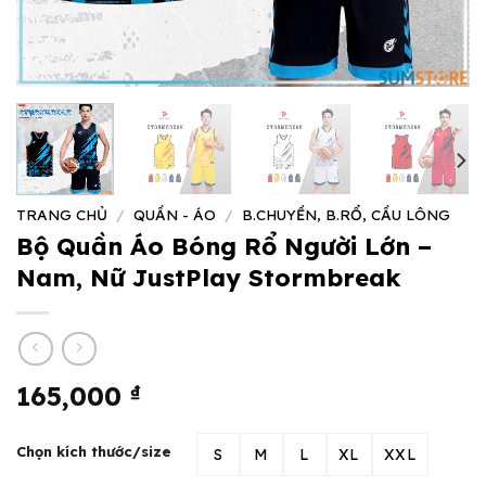
TRANG CHỦ
/
QUẦN - ÁO
/
B.CHUYỀN, B.RỔ, CẦU LÔNG
Bộ Quần Áo Bóng Rổ Người Lớn –
Nam, Nữ JustPlay Stormbreak
165,000
₫
Chọn kích thước/size
S
M
L
XL
XXL