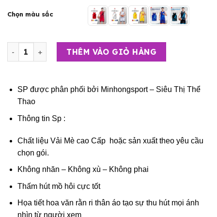
Chọn màu sắc
Bộ Quần Áo Bóng Rổ Người Lớn – Nam, Nữ JustPlay Stor
THÊM VÀO GIỎ HÀNG
SP được phân phối bởi
Minhongsport – Siêu Thị Thể
Thao
Thông tin Sp :
Chất liệu Vải Mè cao Cấp hoặc sản xuất theo yêu cầu
chọn gói.
Không nhăn – Không xù – Không phai
Thấm hút mồ hôi cực tốt
Họa tiết hoa văn rằn ri thân áo tạo sự thu hút mọi ánh
nhìn từ người xem