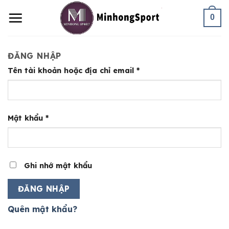
Skip
0
to
content
ĐĂNG NHẬP
Tên tài khoản hoặc địa chỉ email
*
Mật khẩu
*
Ghi nhớ mật khẩu
ĐĂNG NHẬP
Quên mật khẩu?