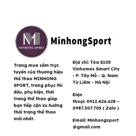
Địa chỉ:
Tòa S105
Trang mua sắm trực
Vinhomes Smart City
tuyến của thương hiệu
- P. Tây Mỗ - Q. Nam
thể thao MINHONG
Từ Liêm - Hà Nội
SPORT, trang phục thi
đấu, phụ kiện, thời
Điện
trang thể thao giúp
thoại:
0912.426.628 –
bạn tiếp cận xu hướng
0987.307.705 ( Zalo )
thời trang thể thao
mới nhất.
Email:
Minhongsport
@gmail.com