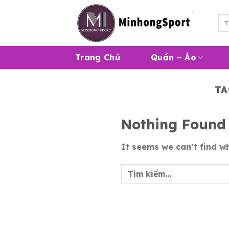
Skip
to
Tì
kiế
content
Trang Chủ
Quần – Áo
TA
Nothing Found
It seems we can’t find wh