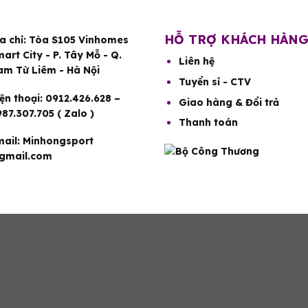
HỖ TRỢ KHÁCH HÀN
a chỉ:
Tòa S105 Vinhomes
art City - P. Tây Mỗ - Q.
Liên hệ
am Từ Liêm - Hà Nội
Tuyển sỉ - CTV
ện thoại:
0912.426.628 –
Giao hàng & Đổi trả
87.307.705 ( Zalo )
Thanh toán
ail:
Minhongsport
gmail.com