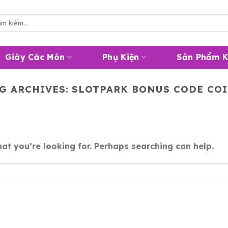
m
m:
Giày Các Môn
Phụ Kiện
Sản Phẩm 
G ARCHIVES:
SLOTPARK BONUS CODE CO
at you’re looking for. Perhaps searching can help.