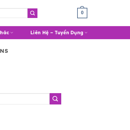
Giỏ Hàng /
0
₫
0
Khác
Liên Hệ – Tuyển Dụng
INS