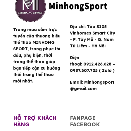
Địa chỉ:
Tòa S105
Trang mua sắm trực
Vinhomes Smart City
tuyến của thương hiệu
- P. Tây Mỗ - Q. Nam
thể thao MINHONG
Từ Liêm - Hà Nội
SPORT, trang phục thi
đấu, phụ kiện, thời
Điện
trang thể thao giúp
thoại:
0912.426.628 –
bạn tiếp cận xu hướng
0987.307.705 ( Zalo )
thời trang thể thao
mới nhất.
Email:
Minhongsport
@gmail.com
HỖ TRỢ KHÁCH
FANPAGE
HÀNG
FACEBOOK