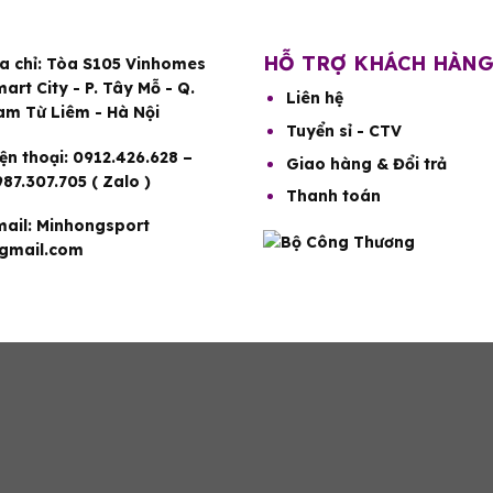
HỖ TRỢ KHÁCH HÀN
a chỉ:
Tòa S105 Vinhomes
art City - P. Tây Mỗ - Q.
Liên hệ
am Từ Liêm - Hà Nội
Tuyển sỉ - CTV
ện thoại:
0912.426.628 –
Giao hàng & Đổi trả
87.307.705 ( Zalo )
Thanh toán
ail:
Minhongsport
gmail.com