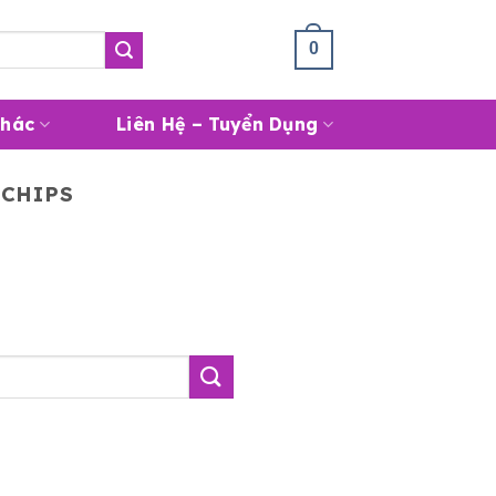
Giỏ Hàng /
0
₫
0
Khác
Liên Hệ – Tuyển Dụng
 CHIPS