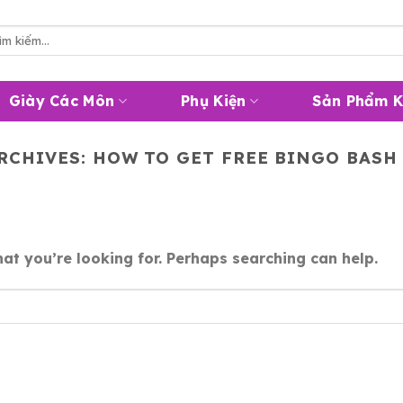
m
m:
Giày Các Môn
Phụ Kiện
Sản Phẩm 
RCHIVES:
HOW TO GET FREE BINGO BASH
at you’re looking for. Perhaps searching can help.