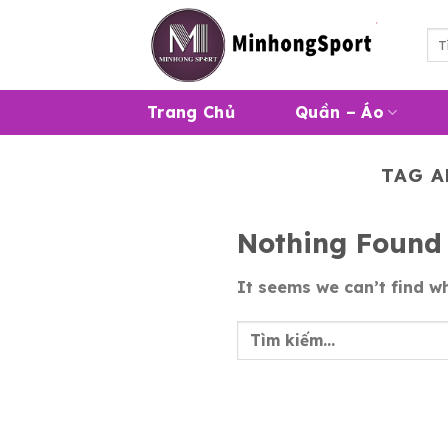
Skip
to
Tì
kiế
content
Trang Chủ
Quần – Áo
TAG A
Nothing Found
It seems we can’t find wh