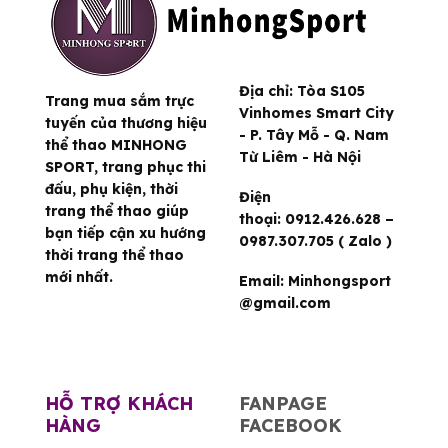
Địa chỉ:
Tòa S105
Trang mua sắm trực
Vinhomes Smart City
tuyến của thương hiệu
- P. Tây Mỗ - Q. Nam
thể thao MINHONG
Từ Liêm - Hà Nội
SPORT, trang phục thi
đấu, phụ kiện, thời
Điện
trang thể thao giúp
thoại:
0912.426.628 –
bạn tiếp cận xu hướng
0987.307.705 ( Zalo )
thời trang thể thao
mới nhất.
Email:
Minhongsport
@gmail.com
HỖ TRỢ KHÁCH
FANPAGE
HÀNG
FACEBOOK