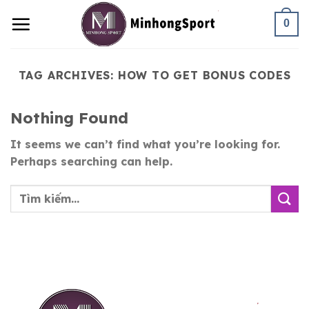
Skip
0
to
content
TAG ARCHIVES:
HOW TO GET BONUS CODES
Nothing Found
It seems we can’t find what you’re looking for.
Perhaps searching can help.