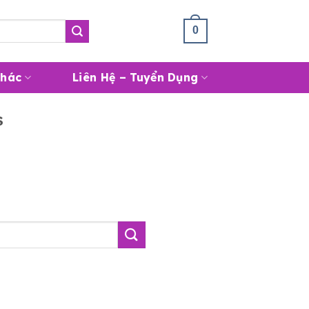
Giỏ Hàng /
0
₫
0
Khác
Liên Hệ – Tuyển Dụng
S