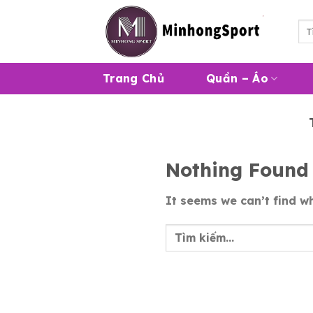
Skip
to
Tì
kiế
content
Trang Chủ
Quần – Áo
Nothing Found
It seems we can’t find wh