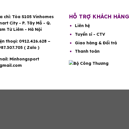
HỖ TRỢ KHÁCH HÀN
a chỉ:
Tòa S105 Vinhomes
art City - P. Tây Mỗ - Q.
Liên hệ
am Từ Liêm - Hà Nội
Tuyển sỉ - CTV
ện thoại:
0912.426.628 –
Giao hàng & Đổi trả
87.307.705 ( Zalo )
Thanh toán
ail:
Minhongsport
gmail.com