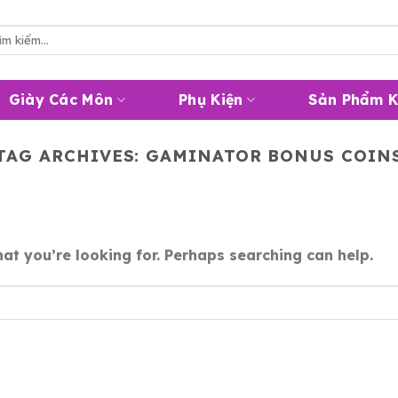
m
m:
Giày Các Môn
Phụ Kiện
Sản Phẩm 
TAG ARCHIVES:
GAMINATOR BONUS COIN
at you’re looking for. Perhaps searching can help.