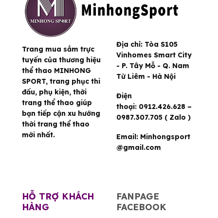
Địa chỉ:
Tòa S105
Trang mua sắm trực
Vinhomes Smart City
tuyến của thương hiệu
- P. Tây Mỗ - Q. Nam
thể thao MINHONG
Từ Liêm - Hà Nội
SPORT, trang phục thi
đấu, phụ kiện, thời
Điện
trang thể thao giúp
thoại:
0912.426.628 –
bạn tiếp cận xu hướng
0987.307.705 ( Zalo )
thời trang thể thao
mới nhất.
Email:
Minhongsport
@gmail.com
HỖ TRỢ KHÁCH
FANPAGE
HÀNG
FACEBOOK