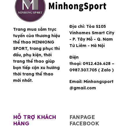
Địa chỉ:
Tòa S105
Trang mua sắm trực
Vinhomes Smart City
tuyến của thương hiệu
- P. Tây Mỗ - Q. Nam
thể thao MINHONG
Từ Liêm - Hà Nội
SPORT, trang phục thi
đấu, phụ kiện, thời
Điện
trang thể thao giúp
thoại:
0912.426.628 –
bạn tiếp cận xu hướng
0987.307.705 ( Zalo )
thời trang thể thao
mới nhất.
Email:
Minhongsport
@gmail.com
HỖ TRỢ KHÁCH
FANPAGE
HÀNG
FACEBOOK