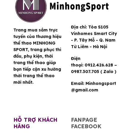
Địa chỉ:
Tòa S105
Trang mua sắm trực
Vinhomes Smart City
tuyến của thương hiệu
- P. Tây Mỗ - Q. Nam
thể thao MINHONG
Từ Liêm - Hà Nội
SPORT, trang phục thi
đấu, phụ kiện, thời
Điện
trang thể thao giúp
thoại:
0912.426.628 –
bạn tiếp cận xu hướng
0987.307.705 ( Zalo )
thời trang thể thao
mới nhất.
Email:
Minhongsport
@gmail.com
HỖ TRỢ KHÁCH
FANPAGE
HÀNG
FACEBOOK