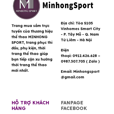
Địa chỉ:
Tòa S105
Trang mua sắm trực
Vinhomes Smart City
tuyến của thương hiệu
- P. Tây Mỗ - Q. Nam
thể thao MINHONG
Từ Liêm - Hà Nội
SPORT, trang phục thi
đấu, phụ kiện, thời
Điện
trang thể thao giúp
thoại:
0912.426.628 –
bạn tiếp cận xu hướng
0987.307.705 ( Zalo )
thời trang thể thao
mới nhất.
Email:
Minhongsport
@gmail.com
HỖ TRỢ KHÁCH
FANPAGE
HÀNG
FACEBOOK