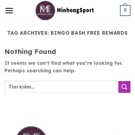
Skip
0
to
content
TAG ARCHIVES:
BINGO BASH FREE REWARDS
Nothing Found
It seems we can’t find what you’re looking for.
Perhaps searching can help.