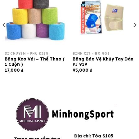
DI CHUYỂN - PHỤ KIỆN
BÌNH XỊT - BÓ GỐI
Băng Keo Vải – Thể Thao (
Băng Bảo Vệ Khủy Tay Dán
1 Cuộn )
PJ 919
17,000
₫
95,000
₫
Địa chỉ:
Tòa S105
Trang mua sắm trực