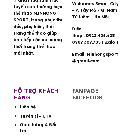
Vinhomes Smart City
tuyến của thương hiệu
- P. Tây Mỗ - Q. Nam
thể thao MINHONG
Từ Liêm - Hà Nội
SPORT, trang phục thi
đấu, phụ kiện, thời
Điện
trang thể thao giúp
thoại:
0912.426.628 –
bạn tiếp cận xu hướng
0987.307.705 ( Zalo )
thời trang thể thao
mới nhất.
Email:
Minhongsport
@gmail.com
HỖ TRỢ KHÁCH
FANPAGE
HÀNG
FACEBOOK
Liên hệ
Tuyển sỉ - CTV
Giao hàng & Đổi
trả