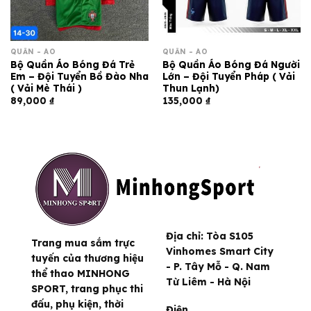
QUẦN - ÁO
QUẦN - ÁO
Bộ Quần Áo Bóng Đá Trẻ
Bộ Quần Áo Bóng Đá Người
Em – Đội Tuyển Bồ Đào Nha
Lớn – Đội Tuyển Pháp ( Vải
( Vải Mè Thái )
Thun Lạnh)
89,000
₫
135,000
₫
Địa chỉ:
Tòa S105
Trang mua sắm trực
Vinhomes Smart City
tuyến của thương hiệu
- P. Tây Mỗ - Q. Nam
thể thao MINHONG
Từ Liêm - Hà Nội
SPORT, trang phục thi
đấu, phụ kiện, thời
Điện