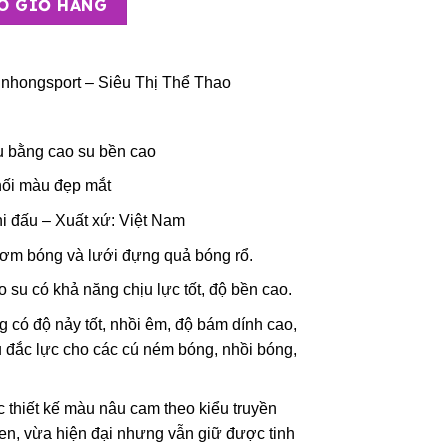
O GIỎ HÀNG
nhongsport – Siêu Thị Thể Thao
ệu bằng cao su bền cao
hối màu đẹp mắt
i đấu – Xuất xứ: Việt Nam
ơm bóng và lưới đựng quả bóng rổ.
 su có khả năng chịu lực tốt, độ bền cao.
g có độ nảy tốt, nhồi êm, độ bám dính cao,
hủ đắc lực cho các cú ném bóng, nhồi bóng,
c thiết kế màu nâu cam theo kiểu truyền
đen, vừa hiện đại nhưng vẫn giữ được tinh