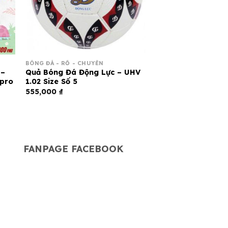
BÓNG ĐÁ - RỔ - CHUYỀN
 –
Quả Bóng Đá Động Lực – UHV
tpro
1.02 Size Số 5
555,000
₫
G
FANPAGE FACEBOOK