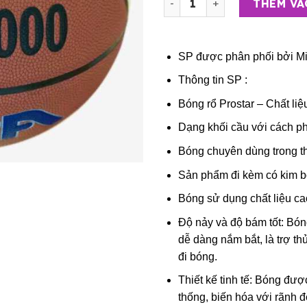
THÊM VÀ
SP được phân phối bởi
Mi
Thông tin SP :
Bóng rổ Prostar – Chất li
Dạng khối cầu với cách p
Bóng chuyên dùng trong th
Sản phẩm đi kèm có kim b
Bóng sử dụng chất liệu cao
Độ nảy và độ bám tốt: Bón
dễ dàng nắm bắt, là trợ t
đi bóng.
Thiết kế tinh tế: Bóng đượ
thống, biến hóa với rãnh 