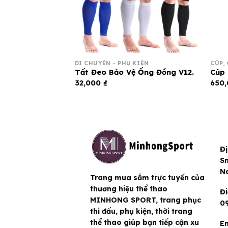
DI CHUYỂN - PHỤ KIỆN
CÚP,
hống Trượt –
Tất Đeo Bảo Vệ Ống Đồng V12.
Cúp 
32,000
₫
650
Đị
Sm
N
Trang mua sắm trực tuyến của
thương hiệu thể thao
Đi
MINHONG SPORT, trang phục
09
thi đấu, phụ kiện, thời trang
thể thao giúp bạn tiếp cận xu
Em