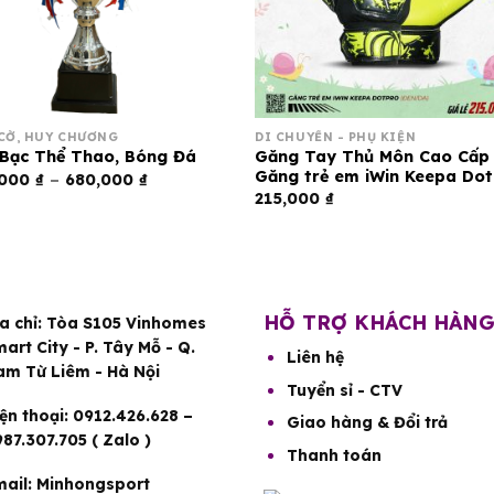
 CỜ, HUY CHƯƠNG
DI CHUYỂN - PHỤ KIỆN
Găng Tay Thủ Môn Cao Cấp
Bạc Thể Thao, Bóng Đá
Găng trẻ em iWin Keepa Do
Khoảng
,000
₫
–
680,000
₫
giá:
215,000
₫
từ
650,000 ₫
đến
680,000 ₫
HỖ TRỢ KHÁCH HÀN
a chỉ:
Tòa S105 Vinhomes
art City - P. Tây Mỗ - Q.
Liên hệ
am Từ Liêm - Hà Nội
Tuyển sỉ - CTV
ện thoại:
0912.426.628 –
Giao hàng & Đổi trả
87.307.705 ( Zalo )
Thanh toán
ail:
Minhongsport