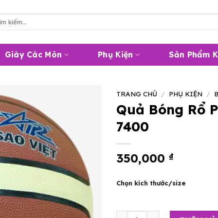
m
m:
Giày Các Môn
Phụ Kiện
Sản Phẩm 
TRANG CHỦ
/
PHỤ KIỆN
/
Quả Bóng Rổ P
7400
350,000
₫
Chọn kích thước/size
Quả Bóng Rổ Prostar Pro - 