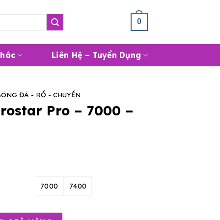
Giỏ Hàng /
0
₫
0
Khác
Liên Hệ – Tuyển Dụng
BÓNG ĐÁ - RỔ - CHUYỀN
rostar Pro – 7000 –
7000
7400
7000 - 7400 số lượng