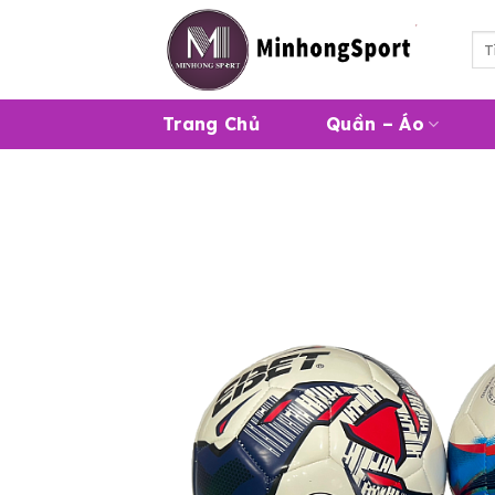
Skip
to
Tì
kiế
content
Trang Chủ
Quần – Áo