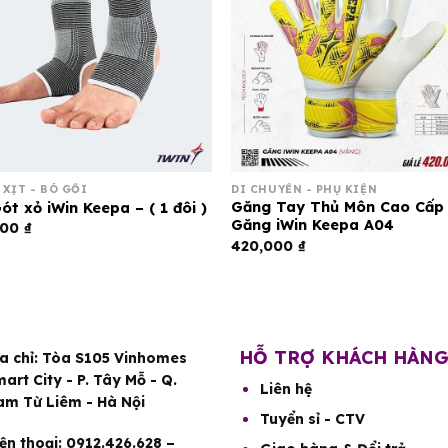
 XỊT - BÓ GỐI
DI CHUYỂN - PHỤ KIỆN
Găng Tay Thủ Môn Cao Cấp
ót xỏ iWin Keepa – ( 1 đôi )
Găng iWin Keepa A04
000
₫
420,000
₫
HỖ TRỢ KHÁCH HÀN
a chỉ:
Tòa S105 Vinhomes
art City - P. Tây Mỗ - Q.
Liên hệ
am Từ Liêm - Hà Nội
Tuyển sỉ - CTV
ện thoại:
0912.426.628 –