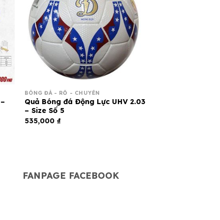
BÓNG ĐÁ - RỔ - CHUYỀN
 –
Quả Bóng đá Động Lực UHV 2.03
– Size Số 5
535,000
₫
G
FANPAGE FACEBOOK