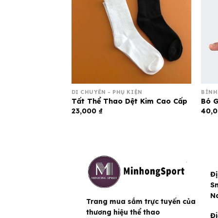
I
DI CHUYỂN - PHỤ KIỆN
BÌNH
Keepa Pro – ( 1
Tất Thể Thao Dệt Kim Cao Cấp
Bó G
23,000
₫
40,
Đị
Sm
N
Trang mua sắm trực tuyến của
thương hiệu thể thao
Đi