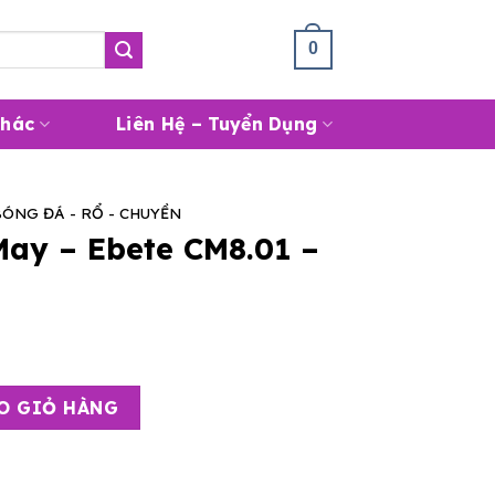
Giỏ Hàng /
0
₫
0
Khác
Liên Hệ – Tuyển Dụng
BÓNG ĐÁ - RỔ - CHUYỀN
ay – Ebete CM8.01 –
M8.01 – Size 4 số lượng
O GIỎ HÀNG