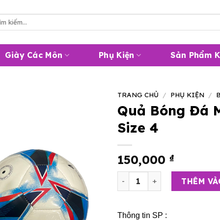
m
m:
Giày Các Môn
Phụ Kiện
Sản Phẩm 
TRANG CHỦ
/
PHỤ KIỆN
/
Quả Bóng Đá M
Size 4
150,000
₫
Quả Bóng Đá May – Ebete C
THÊM VÀ
Thông tin SP :