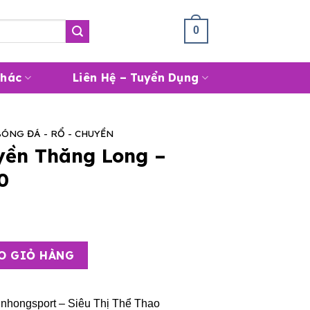
Giỏ Hàng /
0
₫
0
Khác
Liên Hệ – Tuyển Dụng
BÓNG ĐÁ - RỔ - CHUYỀN
ền Thăng Long –
0
ng - Dragon DG6600 số lượng
O GIỎ HÀNG
nhongsport – Siêu Thị Thể Thao