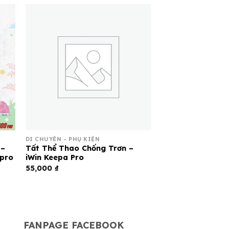
DI CHUYỂN - PHỤ KIỆN
 –
Tất Thể Thao Chống Trơn –
tpro
iWin Keepa Pro
55,000
₫
G
FANPAGE FACEBOOK