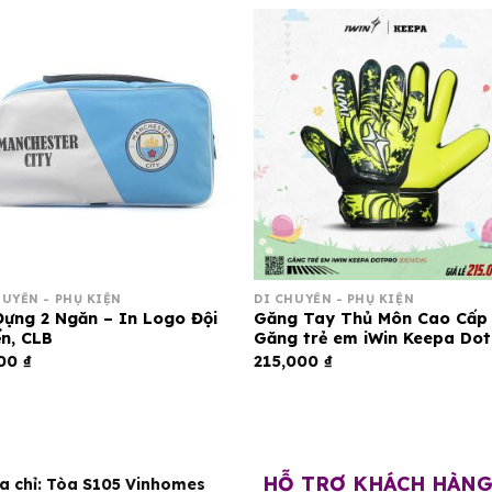
HUYỂN - PHỤ KIỆN
DI CHUYỂN - PHỤ KIỆN
Đựng 2 Ngăn – In Logo Đội
Găng Tay Thủ Môn Cao Cấp
n, CLB
Găng trẻ em iWin Keepa Do
000
₫
215,000
₫
HỖ TRỢ KHÁCH HÀN
a chỉ:
Tòa S105 Vinhomes