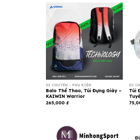
I
DI CHUYỂN - PHỤ KIỆN
DI C
Keepa Pro – ( 1
Balo Thể Thao, Túi Đựng Giày –
Túi 
KAIWIN Warrior
Tuyể
265,000
₫
75,
Đị