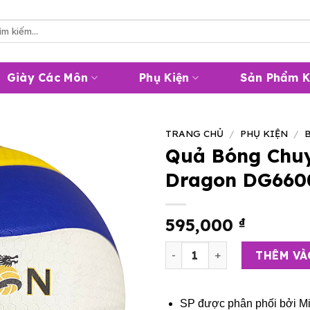
m
m:
Giày Các Môn
Phụ Kiện
Sản Phẩm 
TRANG CHỦ
/
PHỤ KIỆN
/
Quả Bóng Chuy
Dragon DG660
595,000
₫
Quả Bóng Chuyền Thăng Lo
THÊM VÀ
SP được phân phối bởi
Mi