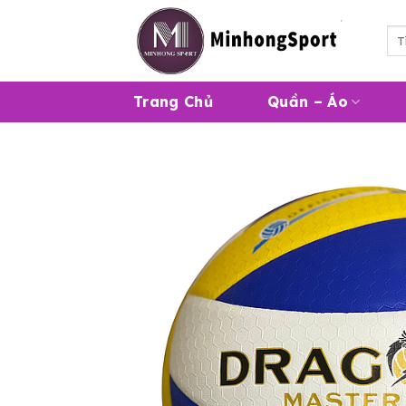
Skip
to
Tì
kiế
content
Trang Chủ
Quần – Áo