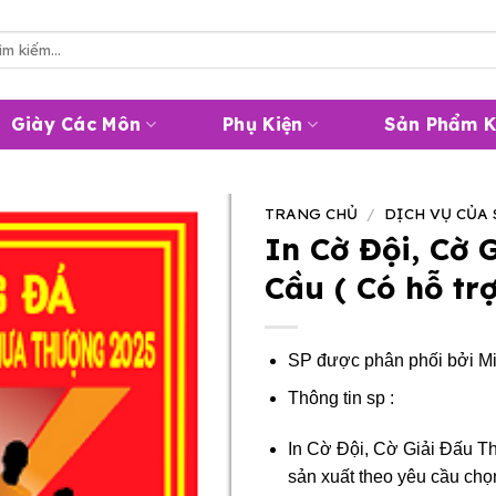
m
m:
Giày Các Môn
Phụ Kiện
Sản Phẩm 
TRANG CHỦ
/
DỊCH VỤ CỦA
In Cờ Đội, Cờ 
Cầu ( Có hỗ trợ
SP được phân phối bởi
Mi
Thông tin sp :
In Cờ Đội, Cờ Giải Đấu Th
sản xuất theo yêu cầu chọn