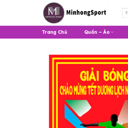
Skip
to
Tì
kiế
content
Trang Chủ
Quần – Áo