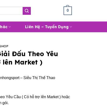
Giỏ Hàng /
0
₫
0
Khác
Liên Hệ – Tuyển Dụng
 SHOP
Giải Đấu Theo Yêu
 lên Market )
nhongsport – Siêu Thị Thể Thao
eo Yêu Cầu ( Có hỗ trợ lên Market ) hoặc
 gói.