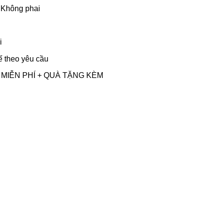
 Không phai
i
ế theo yêu cầu
 IN MIỄN PHÍ + QUÀ TẶNG KÈM