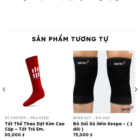
SẢN PHẨM TƯƠNG TỰ
DI CHUYỂN - PHỤ KIỆN
BÌNH XỊT - BÓ GỐI
Tất Thể Thao Dệt Kim Cao
Bó Gối Xỏ iWin Keepa – ( 1
Cấp – Tất Trẻ Em.
đôi )
30,000
₫
75,000
₫