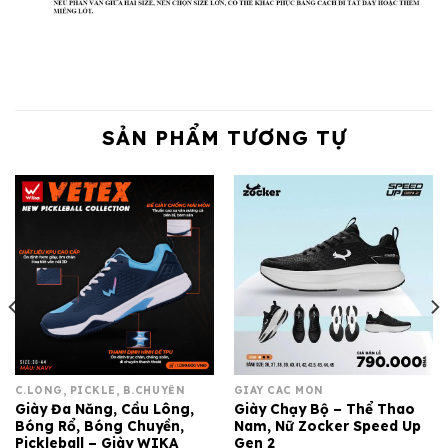
SẢN PHẨM TƯƠNG TỰ
C.LÔNG, PICKLE, B.CHUYỀN
GIÀY CÁC MÔN
Giày Đa Năng, Cầu Lông,
Giày Chạy Bộ – Thể Thao
Bóng Rổ, Bóng Chuyền,
Nam, Nữ Zocker Speed Up
Pickleball – Giày WIKA
Gen 2