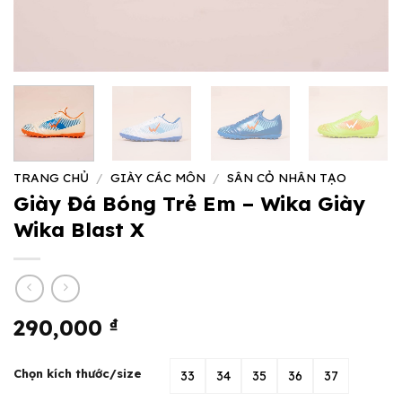
TRANG CHỦ
/
GIÀY CÁC MÔN
/
SÂN CỎ NHÂN TẠO
Giày Đá Bóng Trẻ Em – Wika Giày
Wika Blast X
290,000
₫
Chọn kích thước/size
33
34
35
36
37