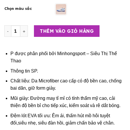
Chọn màu sắc
Giày Đá Bóng Trẻ Em – Wika Giày Wika Blast X số lượng
THÊM VÀO GIỎ HÀNG
P được phân phối bởi
Minhongsport – Siêu Thị Thể
Thao
Thông tin SP.
Chất liệu: Da Microfiber cao cấp có độ bền cao, chống
bai dãn, giữ form giày.
Mũi giày: Đường may tỉ mỉ có tính thẩm mỹ cao, cải
thiện độ bền bỉ cho tiếp xúc, kiểm soát và rê dắt bóng.
Đệm lót EVA tối ưu: Êm ái, thấm hút mồ hôi tuyệt
đối,siêu nhẹ, siêu đàn hồi, giảm chấn bảo vệ chân.