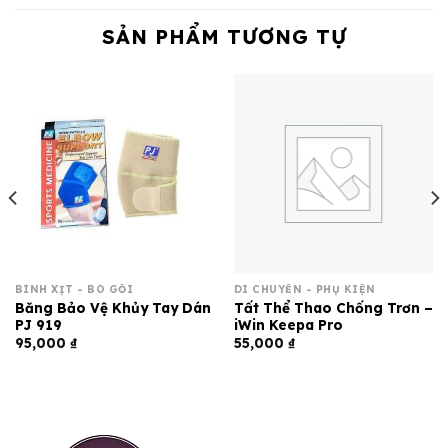
SẢN PHẨM TƯƠNG TỰ
BÌNH XỊT - BÓ GỐI
DI CHUYỂN - PHỤ KIỆN
Băng Bảo Vệ Khủy Tay Dán
Tất Thể Thao Chống Trơn –
PJ 919
iWin Keepa Pro
95,000
₫
55,000
₫