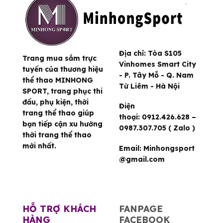
Địa chỉ:
Tòa S105
Trang mua sắm trực
Vinhomes Smart City
tuyến của thương hiệu
- P. Tây Mỗ - Q. Nam
thể thao MINHONG
Từ Liêm - Hà Nội
SPORT, trang phục thi
đấu, phụ kiện, thời
Điện
trang thể thao giúp
thoại:
0912.426.628 –
bạn tiếp cận xu hướng
0987.307.705 ( Zalo )
thời trang thể thao
mới nhất.
Email:
Minhongsport
@gmail.com
HỖ TRỢ KHÁCH
FANPAGE
HÀNG
FACEBOOK