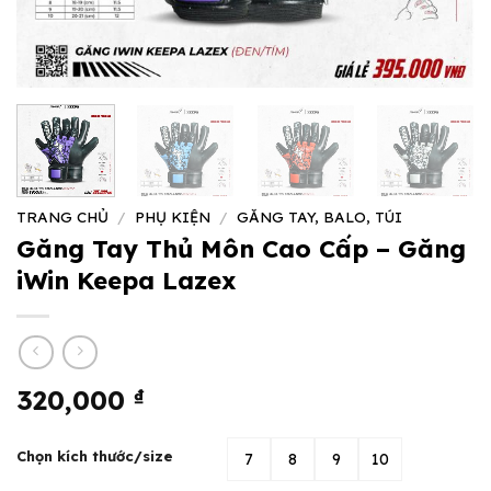
TRANG CHỦ
/
PHỤ KIỆN
/
GĂNG TAY, BALO, TÚI
Găng Tay Thủ Môn Cao Cấp – Găng
iWin Keepa Lazex
320,000
₫
Chọn kích thước/size
7
8
9
10