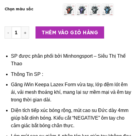
Chọn màu sắc
Găng Tay Thủ Môn Cao Cấp – Găng iWin Keepa Lazex số
THÊM VÀO GIỎ HÀNG
SP được phân phối bởi
Minhongsport – Siêu Thị Thể
Thao
Thông Tin SP :
Găng iWin Keepa Lazex Form vừa tay, lớp đệm lót êm
ái, vải mesh thoáng khí, mang lại sự mềm mại và êm tay
trong thời gian dài.
Diện tích tiếp xúc bóng rộng, mút cao su Đức dày 4mm
giúp bắt dính bóng. Kiểu cắt “NEGATIVE” ôm tay cho
cảm giác bắt bóng chân thực.