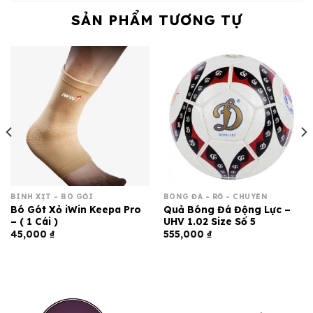
SẢN PHẨM TƯƠNG TỰ
BÌNH XỊT - BÓ GỐI
BÓNG ĐÁ - RỔ - CHUYỀN
Bó Gót Xỏ iWin Keepa Pro
Quả Bóng Đá Động Lực –
– ( 1 Cái )
UHV 1.02 Size Số 5
45,000
₫
555,000
₫