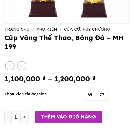
TRANG CHỦ
/
PHỤ KIỆN
/
CÚP, CỜ, HUY CHƯƠNG
Cúp Vàng Thể Thao, Bóng Đá – MH
199
Khoảng
1,100,000
₫
–
1,200,000
₫
giá:
từ
Chọn kích thước/size
69
77
1,100,000
đến
1,200,000
Cúp Vàng Thể Thao, Bóng Đá - MH 199 số lượng
THÊM VÀO GIỎ HÀNG