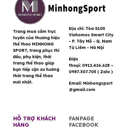
Địa chỉ:
Tòa S105
Trang mua sắm trực
Vinhomes Smart City
tuyến của thương hiệu
- P. Tây Mỗ - Q. Nam
thể thao MINHONG
Từ Liêm - Hà Nội
SPORT, trang phục thi
đấu, phụ kiện, thời
Điện
trang thể thao giúp
thoại:
0912.426.628 –
bạn tiếp cận xu hướng
0987.307.705 ( Zalo )
thời trang thể thao
mới nhất.
Email:
Minhongsport
@gmail.com
HỖ TRỢ KHÁCH
FANPAGE
HÀNG
FACEBOOK