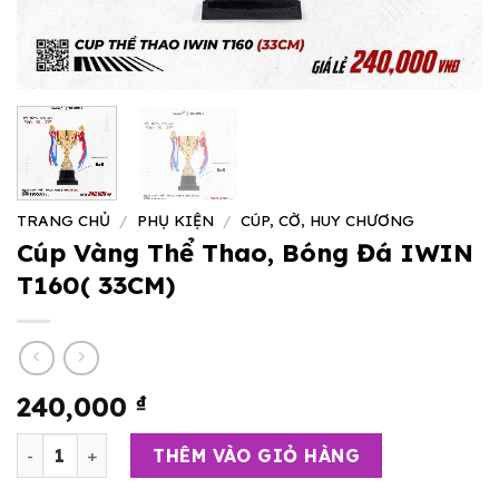
TRANG CHỦ
/
PHỤ KIỆN
/
CÚP, CỜ, HUY CHƯƠNG
Cúp Vàng Thể Thao, Bóng Đá IWIN
T160( 33CM)
240,000
₫
Cúp Vàng Thể Thao, Bóng Đá IWIN T160( 33CM) số lượn
THÊM VÀO GIỎ HÀNG