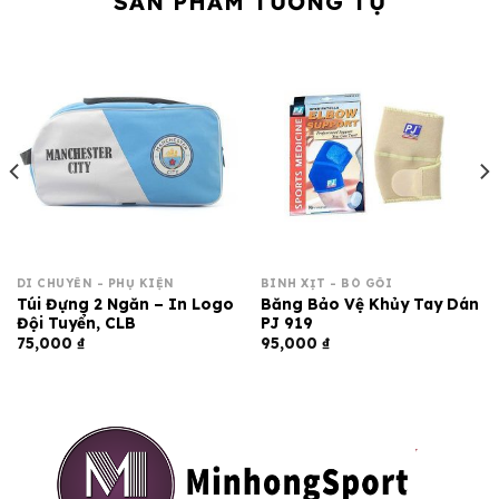
SẢN PHẨM TƯƠNG TỰ
DI CHUYỂN - PHỤ KIỆN
BÌNH XỊT - BÓ GỐI
Túi Đựng 2 Ngăn – In Logo
Băng Bảo Vệ Khủy Tay Dán
Đội Tuyển, CLB
PJ 919
75,000
₫
95,000
₫