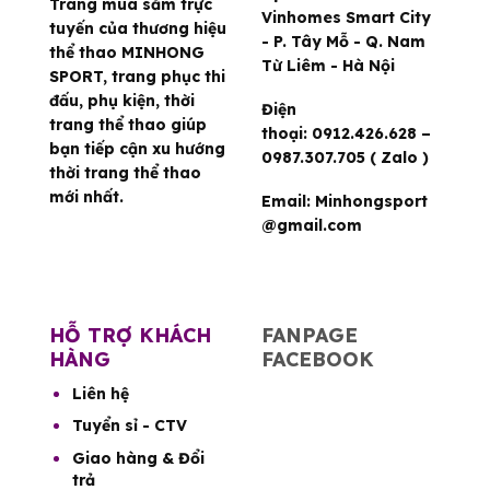
Trang mua sắm trực
Vinhomes Smart City
tuyến của thương hiệu
- P. Tây Mỗ - Q. Nam
thể thao MINHONG
Từ Liêm - Hà Nội
SPORT, trang phục thi
đấu, phụ kiện, thời
Điện
trang thể thao giúp
thoại:
0912.426.628 –
bạn tiếp cận xu hướng
0987.307.705 ( Zalo )
thời trang thể thao
mới nhất.
Email:
Minhongsport
@gmail.com
HỖ TRỢ KHÁCH
FANPAGE
HÀNG
FACEBOOK
Liên hệ
Tuyển sỉ - CTV
Giao hàng & Đổi
trả