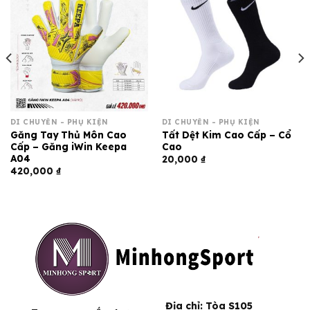
DI CHUYỂN - PHỤ KIỆN
DI CHUYỂN - PHỤ KIỆN
Găng Tay Thủ Môn Cao
Tất Dệt Kim Cao Cấp – Cổ
Cấp – Găng iWin Keepa
Cao
A04
20,000
₫
420,000
₫
Địa chỉ:
Tòa S105