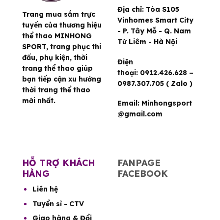
Địa chỉ:
Tòa S105
Trang mua sắm trực
Vinhomes Smart City
tuyến của thương hiệu
- P. Tây Mỗ - Q. Nam
thể thao MINHONG
Từ Liêm - Hà Nội
SPORT, trang phục thi
đấu, phụ kiện, thời
Điện
trang thể thao giúp
thoại:
0912.426.628 –
bạn tiếp cận xu hướng
0987.307.705 ( Zalo )
thời trang thể thao
mới nhất.
Email:
Minhongsport
@gmail.com
HỖ TRỢ KHÁCH
FANPAGE
HÀNG
FACEBOOK
Liên hệ
Tuyển sỉ - CTV
Giao hàng & Đổi