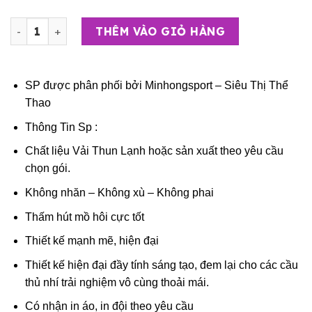
Bộ Quần Áo Bóng Đá Trẻ Em – Đội Tuyển Bồ Đào Nha ( Vả
THÊM VÀO GIỎ HÀNG
SP được phân phối bởi
Minhongsport – Siêu Thị Thể
Thao
Thông Tin Sp :
Chất liệu Vải Thun Lạnh hoặc sản xuất theo yêu cầu
chọn gói.
Không nhăn – Không xù – Không phai
Thấm hút mồ hôi cực tốt
Thiết kế mạnh mẽ, hiện đại
Thiết kế hiện đại đầy tính sáng tạo, đem lại cho các cầu
thủ nhí trải nghiệm vô cùng thoải mái.
Có nhận in áo, in đội theo yêu cầu