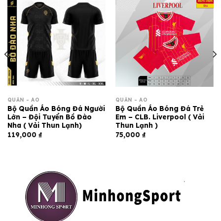
QUẦN - ÁO
QUẦN - ÁO
Bộ Quần Áo Bóng Đá Người
Bộ Quần Áo Bóng Đá Trẻ
Lớn – Đội Tuyển Bồ Đào
Em – CLB. Liverpool ( Vải
Nha ( Vải Thun Lạnh)
Thun Lạnh )
119,000
₫
75,000
₫