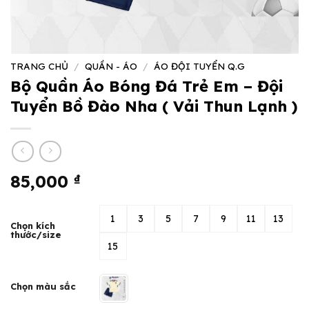
TRANG CHỦ
/
QUẦN - ÁO
/
ÁO ĐỘI TUYỂN Q.G
Bộ Quần Áo Bóng Đá Trẻ Em – Đội
Tuyển Bồ Đào Nha ( Vải Thun Lạnh )
85,000
₫
1
3
5
7
9
11
13
Chọn kích
thước/size
15
Chọn màu sắc