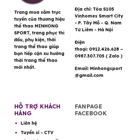
Địa chỉ:
Tòa S105
Trang mua sắm trực
Vinhomes Smart City
tuyến của thương hiệu
- P. Tây Mỗ - Q. Nam
thể thao MINHONG
Từ Liêm - Hà Nội
SPORT, trang phục thi
đấu, phụ kiện, thời
Điện
trang thể thao giúp
thoại:
0912.426.628 –
bạn tiếp cận xu hướng
0987.307.705 ( Zalo )
thời trang thể thao
mới nhất.
Email:
Minhongsport
@gmail.com
HỖ TRỢ KHÁCH
FANPAGE
HÀNG
FACEBOOK
Liên hệ
Tuyển sỉ - CTV