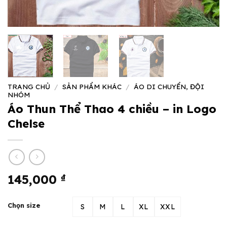
TRANG CHỦ
/
SẢN PHẨM KHÁC
/
ÁO DI CHUYỂN, ĐỘI
NHÓM
Áo Thun Thể Thao 4 chiều – in Logo
Chelse
145,000
₫
Chọn size
S
M
L
XL
XXL