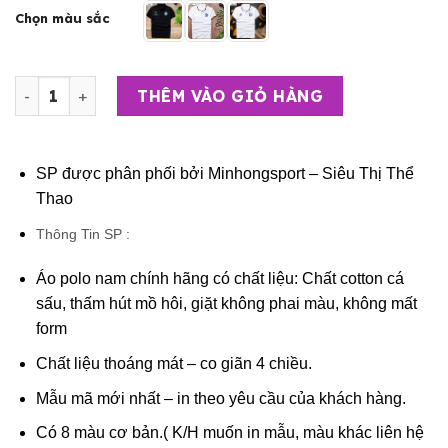
Chọn màu sắc
Áo Thun Thể Thao 4 chiều – in Logo Chelse số lượng
THÊM VÀO GIỎ HÀNG
SP được phân phối bởi
Minhongsport – Siêu Thị Thể
Thao
Thông Tin SP :
Áo polo nam chính hãng có chất liệu: Chất cotton cá
sấu, thấm hút mồ hôi, giặt không phai màu, không mất
form
Chất liệu thoáng mát – co giãn 4 chiều.
Mẫu mã mới nhất – in theo yêu cầu của khách hàng.
Có 8 màu cơ bản.( K/H muốn in mẫu, màu khác liên hệ